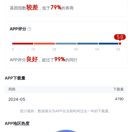
较差
79%
基因指数
，低于
的券商
APP评分
5.0
0
1.0
2.0
3.0
4.0
5.0
良好
99%
APP评分
，超过了
的同行
APP下载量
周期
下载量
2024-05
4790
统计规则：数据展示为APP在当前时间过去一年的下载量。
APP地区热度