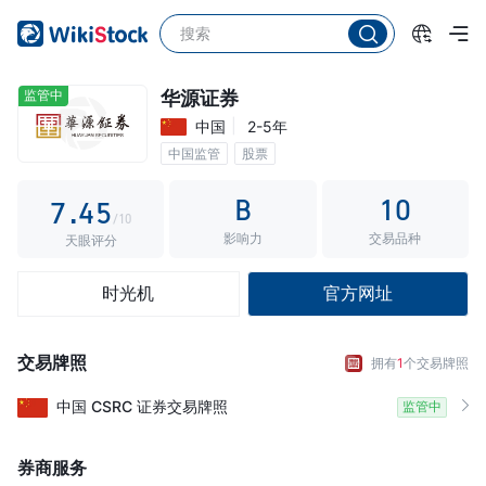
2
0
3
0
1
4
1
2
监管中
华源证券
中国
2-5年
5
2
3
中国监管
股票
6
3
4
B
10
7
.
4
5
/10
影响力
交易品种
8
5
6
天眼评分
9
6
7
时光机
官方网址
7
8
8
9
交易牌照
拥有
1
个交易牌照
9
中国
CSRC
证券交易牌照
监管中
券商服务