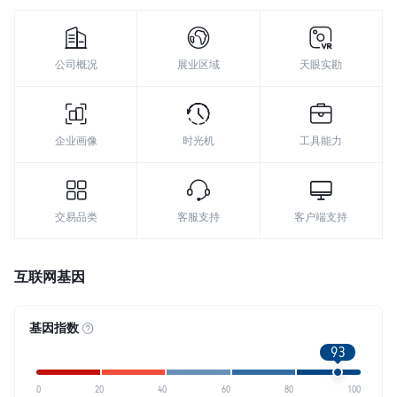
公司概况
展业区域
天眼实勘
企业画像
时光机
工具能力
交易品类
客服支持
客户端支持
互联网基因
基因指数
93
0
20
40
60
80
100