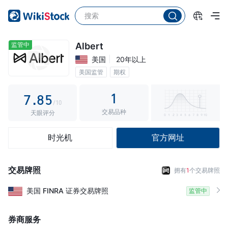
2
3
0
3
4
1
4
5
2
监管中
Albert
美国
20年以上
5
6
3
美国监管
期权
6
7
4
1
7
.
8
5
/10
交易品种
8
9
6
天眼评分
9
7
时光机
官方网址
8
9
交易牌照
拥有
1
个交易牌照
美国
FINRA
证券交易牌照
监管中
券商服务