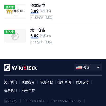
华鑫证券
监管中
8.09
天眼评分
中国监管
股票
第一创业
监管中
8.09
天眼评分
中国监管
股票
美国
关于我们
风险提示
使用条款
隐私声明
意见反馈
|
|
|
|
|
联系我们
商务合作
|
招证国际
|
TD Securities
|
Canaccord Genuity
|