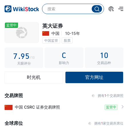
2
4
0
3
5
1
4
6
2
监管中
英大证券
中国
10-15年
5
7
3
中国监管
股票
6
8
4
C
10
7
.
9
5
/10
影响力
交易品种
8
6
天眼评分
9
7
时光机
官方网址
8
9
交易牌照
拥有
1
个交易牌照
中国
CSRC
证券交易牌照
监管中
全球席位
拥有
1
家交易所席位