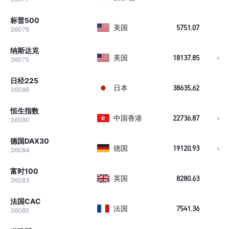
标普500
美国
5751.07
+5
36076
纳斯达克
美国
18137.85
+21
36075
日经225
日本
38635.62
+8
36086
恒生指数
中国香港
22736.87
+62
36080
德国DAX30
德国
19120.93
+10
36084
富时100
英国
8280.63
-
36083
法国CAC
法国
7541.36
+6
36085