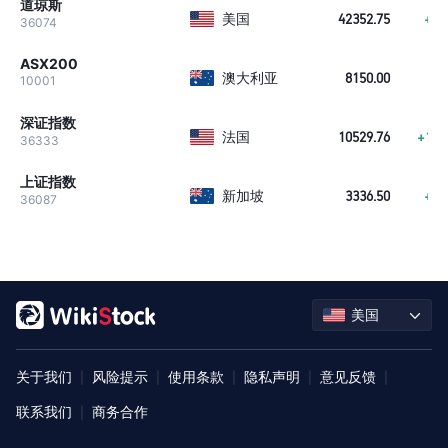
道琼斯
美国
42352.75
+34
36074
ASX200
澳大利亚
8150.00
-5
10001
深证指数
法国
10529.76
+101
36333
上证指数
新加坡
3336.50
+24
36087
美国
关于我们
风险提示
使用条款
隐私声明
意见反馈
|
|
|
|
|
联系我们
商务合作
|