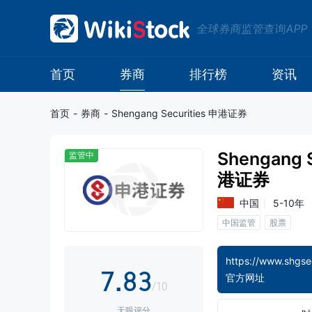
0
全球券商监管查询APP
0
1
1
2
首页
券商
排行榜
资讯
2
3
首页
-
券商
-
Shengang Securities 申港证券
3
4
Shengang S
监管中
4
5
0
港证券
中国
5-10年
5
6
1
中国监管
股票
6
7
2
7
.
8
3
官方网址
/10
天眼评分