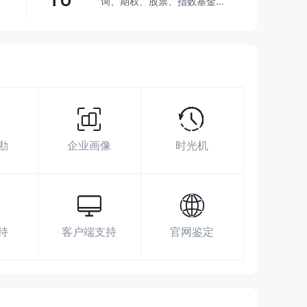
询、期权、股票、指数基金、
共同基金
超越了
54.68%
交易商
展业区域
搜索数据
广告投放
社媒指数
956029
勘
企业画像
时光机
https://www.shgsec.com/main/home/index.shtml
Floor 16/22/23, Chamtime International
Finance Center, 1589 Century Avenue,
Pudong, Shanghai, 200122
持
客户端支持
官网鉴定