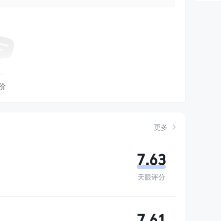
价
更多
7.63
天眼评分
7.61