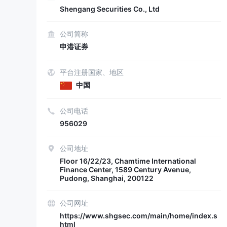
Shengang Securities Co., Ltd
公司简称
申港证券
平台注册国家、地区
中国
公司电话
956029
公司地址
Floor 16/22/23, Chamtime International
Finance Center, 1589 Century Avenue,
Pudong, Shanghai, 200122
公司网址
https://www.shgsec.com/main/home/index.s
html