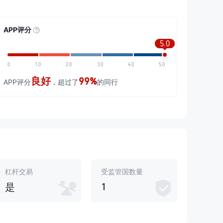
APP评分
5.0
0
1.0
2.0
3.0
4.0
5.0
良好
99%
APP评分
，超过了
的同行
杠杆交易
受监管国数量
1
是