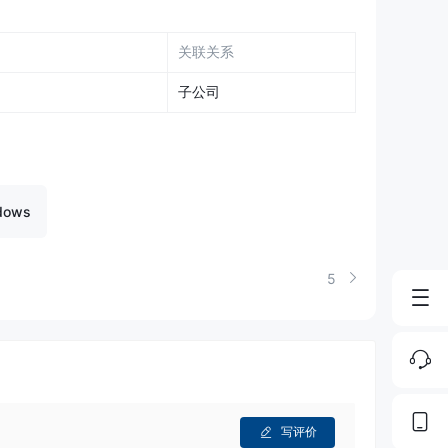
关联关系
子公司
dows
5
写评价