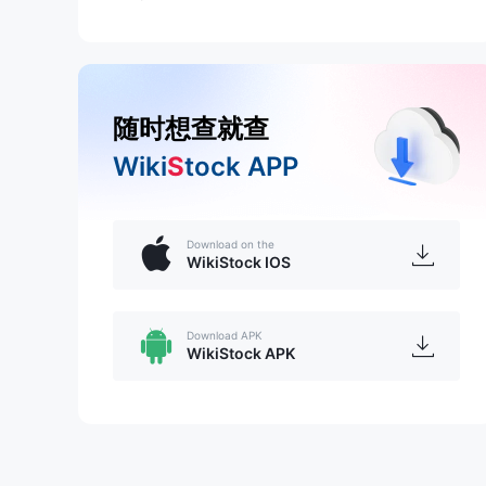
随时想查就查
Wiki
S
tock APP
Download on the
WikiStock IOS
Download APK
WikiStock APK