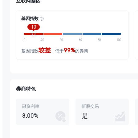
互联网基因
基因指数
10
0
20
40
60
80
100
较差
99%
基因指数
，低于
的券商
券商特色
融资利率
新股交易
8.00%
是