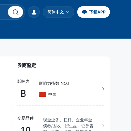
简体中文
下载APP
们
券商鉴定
影响力
影响力指数 NO.1
B
中国
交易品种
现金业务、杠杆、企业年金、
债券/固收、衍生品、证券咨
10