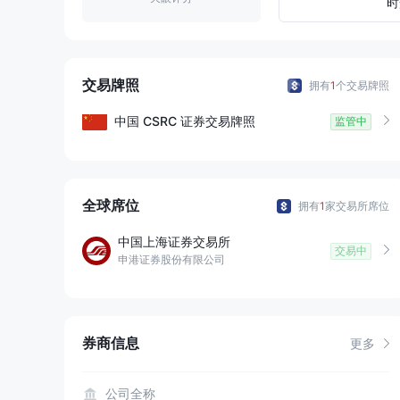
8
9
4
时
9
5
6
交易牌照
拥有
1
个交易牌照
7
中国
CSRC
证券交易牌照
监管中
8
9
全球席位
拥有
1
家交易所席位
中国上海证券交易所
交易中
申港证券股份有限公司
券商信息
更多
公司全称