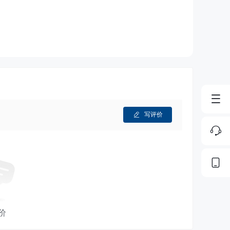
写评价
价