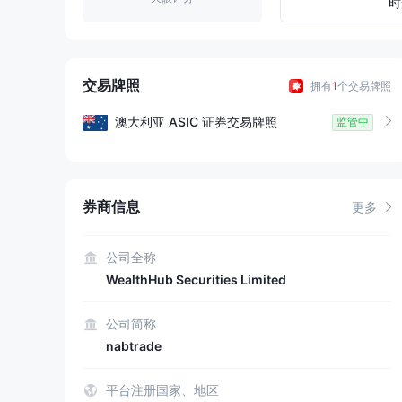
8
9
4
时
9
5
6
交易牌照
拥有
1
个交易牌照
7
澳大利亚
ASIC
证券交易牌照
监管中
8
9
券商信息
更多
公司全称
WealthHub Securities Limited
公司简称
nabtrade
平台注册国家、地区