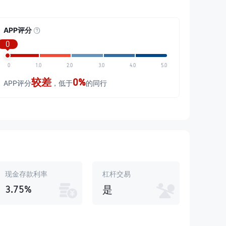
APP评分
0
0
1.0
2.0
3.0
4.0
5.0
较差
0%
APP评分
，低于
的同行
现金存款利率
杠杆交易
3.75%
是