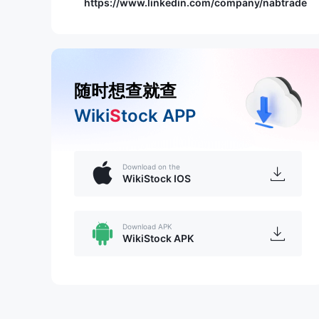
https://www.linkedin.com/company/nabtrade
随时想查就查
Wiki
S
tock APP
Download on the
WikiStock IOS
Download APK
WikiStock APK