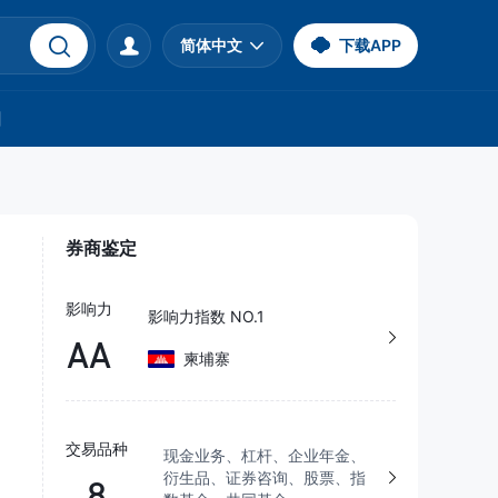
简体中文
下载APP
们
券商鉴定
影响力
影响力指数 NO.1
AA
柬埔寨
交易品种
现金业务、杠杆、企业年金、
衍生品、证券咨询、股票、指
8