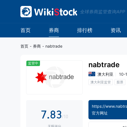
0
全球券商监管查询APP
0
1
1
2
首页
券商
排行榜
资讯
2
3
首页
-
券商
-
nabtrade
3
4
nabtrade
监管中
4
5
0
澳大利亚
10-
澳大利亚监管
股票
5
6
1
6
7
2
7
.
8
3
官方网址
/10
天眼评分