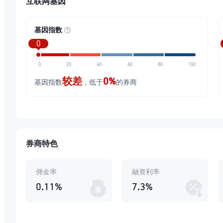
互联网基因
基因指数
0
0
20
40
60
80
100
较差
0%
基因指数
，低于
的券商
券商特色
佣金率
融资利率
0.11%
7.3%