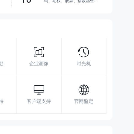
询、期权、股票、指数基金、
共同基金
超越了
31.47%
交易商
展业区域
搜索数据
广告投放
社媒指数
88300999
勘
企业画像
时光机
http://www.gkzq.com.cn/
北京市西城区阜成门外大街29号
持
客户端支持
官网鉴定