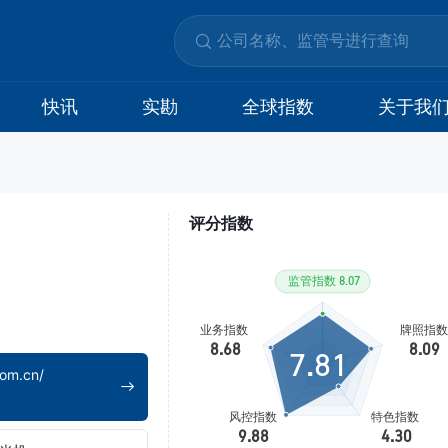
快讯
实勘
全球指数
关于我
评分指数
7.81
com.cn/