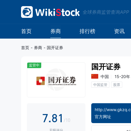
0
全球券商监管查询APP
0
1
1
2
首页
券商
排行榜
资讯
2
3
首页
-
券商
-
国开证券
3
4
国开证券
监管中
4
5
中国
15-20年
中国监管
股票
5
6
6
7
0
http://www.gkzq.
7
.
8
1
官方网址
/10
天眼评分