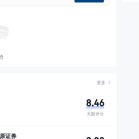
价
更多
8.46
天眼评分
s 中原证券