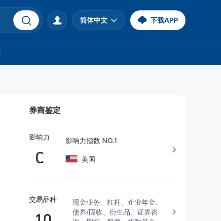
简体中文
下载APP
们
券商鉴定
影响力
影响力指数 NO.1
C
美国
交易品种
现金业务、杠杆、企业年金、
债券/固收、衍生品、证券咨
10