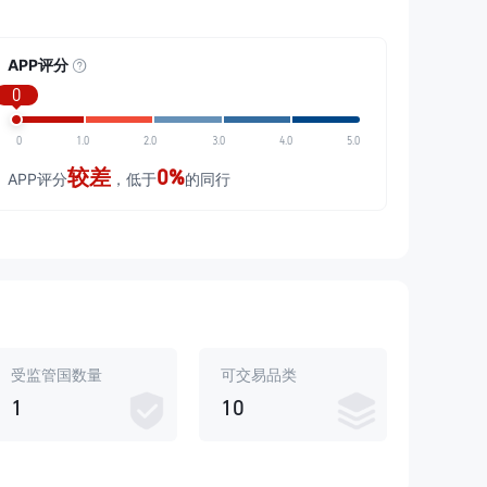
APP评分
0
0
1.0
2.0
3.0
4.0
5.0
较差
0%
APP评分
，低于
的同行
受监管国数量
可交易品类
1
10