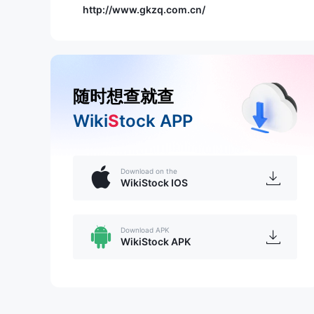
http://www.gkzq.com.cn/
随时想查就查
Wiki
S
tock APP
Download on the
WikiStock IOS
Download APK
WikiStock APK