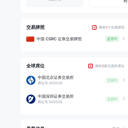
8
9
2
时
9
3
4
交易牌照
拥有
1
个交易牌照
5
中国
CSRC
证券交易牌照
监管中
6
7
全球席位
拥有
2
家交易所席位
中国北京证券交易所
8
交易中
席位号 000030
9
中国深圳证券交易所
交易中
席位号 000538