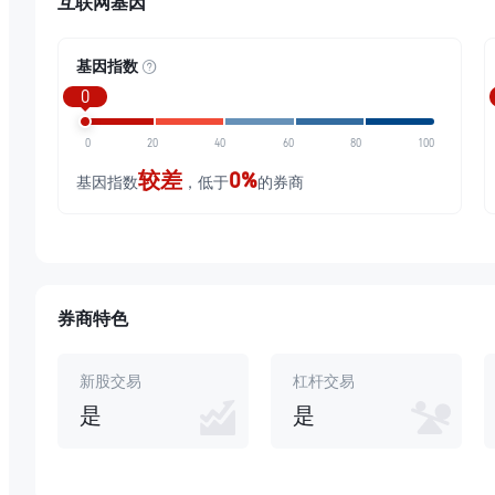
互联网基因
基因指数
0
0
20
40
60
80
100
较差
0%
基因指数
，低于
的券商
券商特色
新股交易
杠杆交易
是
是