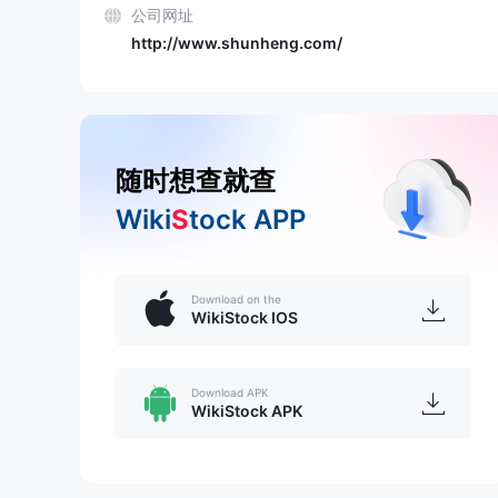
公司网址
http://www.shunheng.com/
随时想查就查
Wiki
S
tock APP
Download on the
WikiStock IOS
Download APK
WikiStock APK