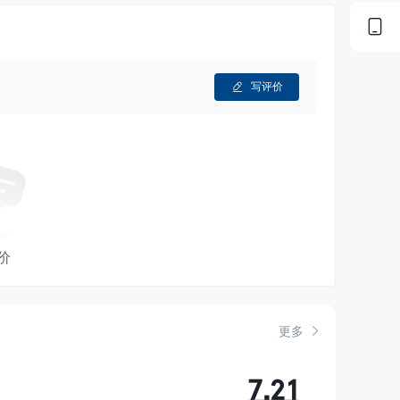
写评价
价
更多
7.21