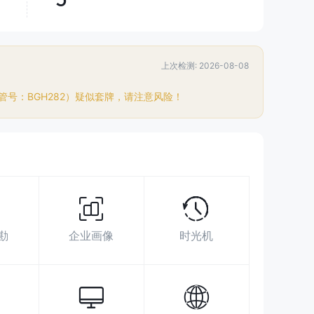
2836-0826
上次检测: 2026-08-08
admin@shunheng.com
http://www.shunheng.com/
号：BGH282）疑似套牌，请注意风险！
香港湾仔港湾道18号中环广场51楼5107室
勘
企业画像
时光机