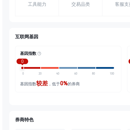
工具能力
交易品类
客服支
互联网基因
基因指数
0
0
20
40
60
80
100
较差
0%
基因指数
，低于
的券商
券商特色