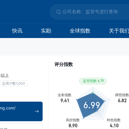
快讯
实勘
全球指数
关于我
评分指数
年以上
总用户数1,000
6.99
eng.com/