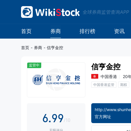
1
1
全球券商监管查询APP
2
2
0
3
3
首页
券商
排行榜
资讯
1
4
4
首页
-
券商
-
信亨金控
2
5
5
信亨金控
监管中
3
6
6
中国香港
20
中国香港监管
期权
4
7
7
5
8
8
http://www.shunh
6
.
9
9
官方网址
/10
天眼评分