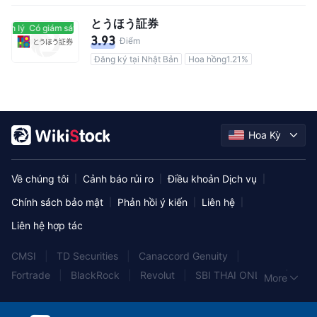
とうほう証券
ản lý
Có giám sát quản lý
3.93
Điểm
Đăng ký tại Nhật Bản
Hoa hồng1.21%
Hoa Kỳ
Về chúng tôi
Cảnh báo rủi ro
Điều khoản Dịch vụ
|
|
|
Chính sách bảo mật
Phản hồi ý kiến
Liên hệ
|
|
|
Liên hệ hợp tác
CMSI
|
TD Securities
|
Canaccord Genuity
|
Fortrade
|
BlackRock
|
Revolut
|
SBI THAI ONLINE
|
More
Orient Securities
|
Huatai Securities
|
Admirals
|
EDDID
|
CMBI
|
Swissquote
|
Walker Crips
|