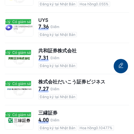
Đăng ký tại Nhật Bản
Hoa hồng0.055%
UYS
ản lý
Có giám sát quản lý
7.36
Điểm
Đăng ký tại Nhật Bản
共和証券株式会社
ản lý
Có giám sát quản lý
7.31
Điểm
Đăng ký tại Nhật Bản
株式会社だいこう証券ビジネス
ản lý
Có giám sát quản lý
7.27
Điểm
Đăng ký tại Nhật Bản
三縁証券
ản lý
Có giám sát quản lý
4.00
Điểm
Đăng ký tại Nhật Bản
Hoa hồng0.10477%