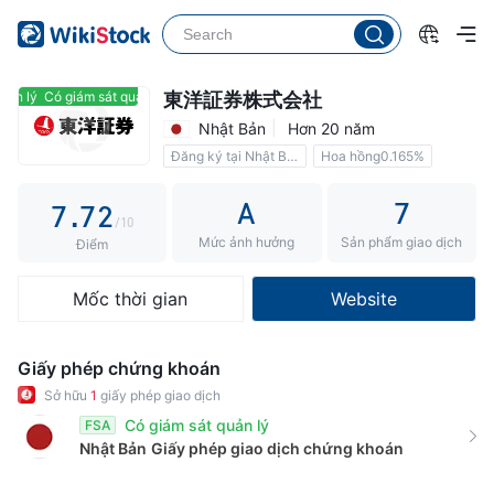
2
2
3
3
4
4
ản lý
Có giám sát quản lý
東洋証券株式会社
Nhật Bản
Hơn 20 năm
5
5
0
Đăng ký tại Nhật Bản
Hoa hồng0.165%
6
6
1
A
7
7
.
7
2
/10
Mức ảnh hưởng
Sản phẩm giao dịch
8
8
3
Điểm
9
9
4
Mốc thời gian
Website
5
6
Giấy phép chứng khoán
7
Sở hữu
1
giấy phép giao dịch
Có giám sát quản lý
FSA
8
Nhật Bản
Giấy phép giao dịch chứng khoán
9