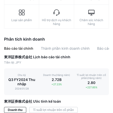
Loại sản phẩm
Hỗ trợ dịch vụ khách
Chăm sóc khách
hàng
hàng
Phân tích kinh doanh
Báo cáo tài chính
Thành phần kinh doanh chính
Báo cáo l
東洋証券株式会社 Lịch báo cáo tài chính
Tiền tệ: JPY
Chu kỳ
Doanh thu(Hàng năm)
Tỉ suất lợi nhuận trên cổ
phần(Hàng năm)
Q3 FY2024 Thu
2.72B
2.80
nhập
+27.23%
+227.85%
2024/01/28
東洋証券株式会社 Ước tính kế toán
Doanh thu
Tỉ suất lợi nhuận trên cổ phần