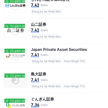
ản lý
Có giám sát quản lý
7.42
Điểm
Đăng ký tại Nhật Bản
山二証券
ản lý
Có giám sát quản lý
7.42
Điểm
Đăng ký tại Nhật Bản
Japan Private Asset Securities
ản lý
Có giám sát quản lý
7.41
Điểm
Đăng ký tại Nhật Bản
Hoa hồng0.15%
島大証券
ản lý
Có giám sát quản lý
7.41
Điểm
Đăng ký tại Nhật Bản
Hoa hồng0.11%
ぐんぎん証券
ản lý
Có giám sát quản lý
7.36
Điểm