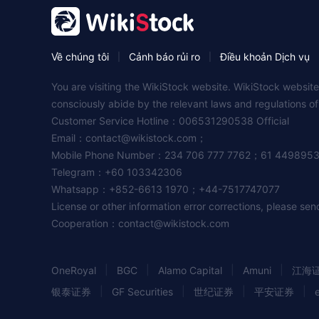
Về chúng tôi
Cảnh báo rủi ro
Điều khoản Dịch vụ
|
|
You are visiting the WikiStock website. WikiStock website
consciously abide by the relevant laws and regulations o
Customer Service Hotline：006531290538 Official
Email：
contact@wikistock.com
；
Mobile Phone Number：234 706 777 7762；61 449895
Telegram：+60 103342306
Whatsapp：+852-6613 1970；+44-7517747077
License or other information error corrections, please se
Cooperation：
contact@wikistock.com
|
|
|
|
OneRoyal
BGC
Alamo Capital
Amuni
江海
|
|
|
|
银泰证券
GF Securities
世纪证券
平安证券
|
|
|
|
Axos
Citadel
Yuanta Securities
AGES
Bano