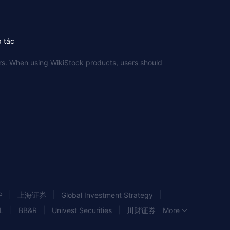
p tác
sers. When using WikiStock products, users should
|
|
|
P
上海证券
Global Investment Strategy
|
|
|
|
L
BB&R
Univest Securities
川财证券
More
|
|
|
|
|
ion
Amerant
山證國際
Carnegie
Arvest