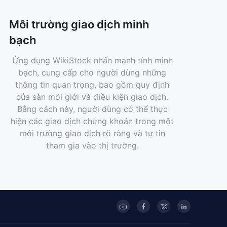
Môi trường giao dịch minh
bạch
Ứng dụng WikiStock nhấn mạnh tính minh
bạch, cung cấp cho người dùng những
thông tin quan trọng, bao gồm quy định
của sàn môi giới và điều kiện giao dịch.
Bằng cách này, người dùng có thể thực
hiện các giao dịch chứng khoán trong một
môi trường giao dịch rõ ràng và tự tin
tham gia vào thị trường.