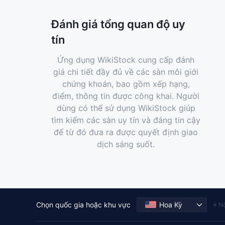
Đánh giá tổng quan độ uy
tín
Ứng dụng WikiStock cung cấp đánh
giá chi tiết đầy đủ về các sàn môi giới
chứng khoán, bao gồm xếp hạng,
điểm, thông tin được công khai. Người
dùng có thể sử dụng WikiStock giúp
tìm kiếm các sàn uy tín và đáng tin cậy
để từ đó đưa ra được quyết định giao
dịch sáng suốt.
Chọn quốc gia hoặc khu vực
Hoa Kỳ
※ Nộ