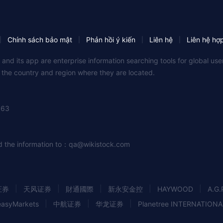
Chính sách bảo mật
Phản hồi ý kiến
Liên hệ
Liên hệ hợ
|
|
|
|
 and its app are enterprise information searching tools for global u
f the country and region where they are located.
363
nd the information to：
qa@wikistock.com
|
|
|
|
|
证券
天风证券
財通國際
新永安金控
HAYWOOD
A.G.
|
|
|
easyMarkets
中航证券
华龙证券
Planetree INTERNATIONA
|
|
|
|
|
rte Securities
ACE
中融國際
英大证券
华创证券
Vis