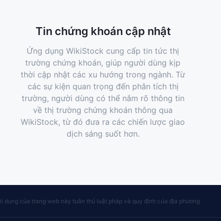
Tin chứng khoán cập nhật
Ứng dụng WikiStock cung cấp tin tức thị
trường chứng khoán, giúp người dùng kịp
thời cập nhật các xu hướng trong ngành. Từ
các sự kiện quan trọng đến phân tích thị
trường, người dùng có thể nắm rõ thông tin
về thị trường chứng khoán thông qua
WikiStock, từ đó đưa ra các chiến lược giao
dịch sáng suốt hơn.
i dung của trang web này tuân thủ luật pháp và quy định của địa phương