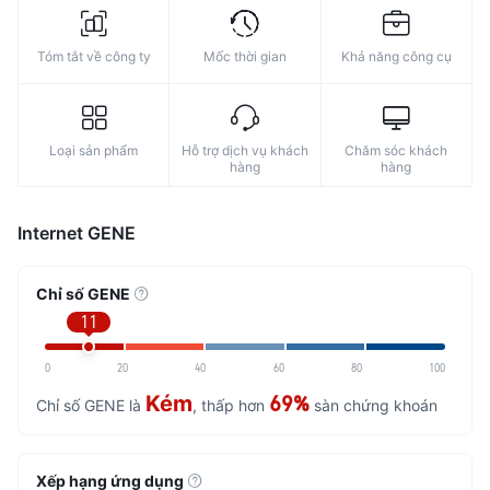
Tóm tắt về công ty
Mốc thời gian
Khả năng công cụ
Loại sản phẩm
Hỗ trợ dịch vụ khách
Chăm sóc khách
hàng
hàng
Internet GENE
Chỉ số GENE
11
0
20
40
60
80
100
Kém
69%
Chỉ số GENE là
, thấp hơn
sàn chứng khoán
Xếp hạng ứng dụng