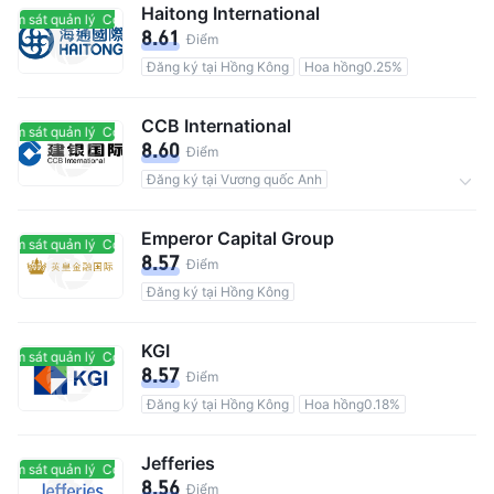
Haitong International
ám sát quản lý
Có giám sát quản lý
8.61
Điểm
Đăng ký tại Hồng Kông
Hoa hồng0.25%
CCB International
ám sát quản lý
Có giám sát quản lý
8.60
Điểm
Đăng ký tại Vương quốc Anh
Tổng số người dùng 700M
Hoa hồng0.25%
Emperor Capital Group
ám sát quản lý
Có giám sát quản lý
8.57
Điểm
Đăng ký tại Hồng Kông
KGI
ám sát quản lý
Có giám sát quản lý
8.57
Điểm
Đăng ký tại Hồng Kông
Hoa hồng0.18%
Jefferies
ám sát quản lý
Có giám sát quản lý
8.56
Điểm