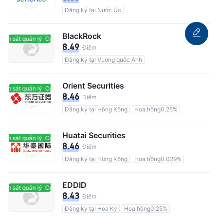
Đăng ký tại Nước Úc
BlackRock
ám sát quản lý
Có giám sát quản lý
8.49
Điểm
Đăng ký tại Vương quốc Anh
Orient Securities
ám sát quản lý
Có giám sát quản lý
8.46
Điểm
Đăng ký tại Hồng Kông
Hoa hồng0.25%
Huatai Securities
ám sát quản lý
Có giám sát quản lý
8.46
Điểm
Đăng ký tại Hồng Kông
Hoa hồng0.029%
EDDID
ám sát quản lý
Có giám sát quản lý
8.43
Điểm
Đăng ký tại Hoa Kỳ
Hoa hồng0.25%