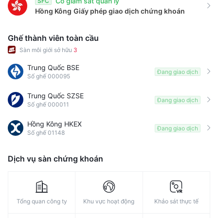
Có giám sát quản lý
SFC
9
Hồng Kông
Giấy phép giao dịch chứng khoán
Ghế thành viên toàn cầu
Sàn môi giới sở hữu
3
Trung Quốc BSE
Đang giao dịch
Số ghế 000095
Trung Quốc SZSE
Đang giao dịch
Số ghế 000011
Hồng Kông HKEX
Đang giao dịch
Số ghế 01148
Dịch vụ sàn chứng khoán
Tổng quan công ty
Khu vực hoạt động
Khảo sát thực tế