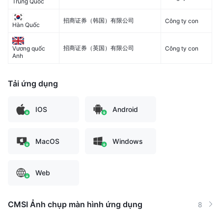
Trung Quốc
招商证券（韩国）有限公司
Công ty con
Hàn Quốc
招商证券（英国）有限公司
Công ty con
Vương quốc
Anh
Tải ứng dụng
IOS
Android
MacOS
Windows
Web
CMSI Ảnh chụp màn hình ứng dụng
8