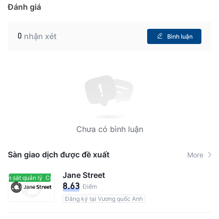
Đánh giá
0
nhận xét
Bình luận
Chưa có bình luận
Sàn giao dịch được đề xuất
More
Jane Street
ám sát quản lý
Có giám sát quản lý
8.63
Điểm
Đăng ký tại Vương quốc Anh