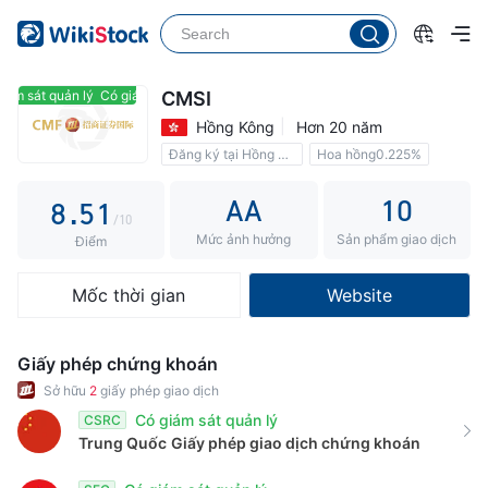
3
0
4
1
5
2
ám sát quản lý
Có giám sát quản lý
CMSI
Hồng Kông
Hơn 20 năm
6
3
Đăng ký tại Hồng Kông
Hoa hồng0.225%
7
4
0
AA
10
8
.
5
1
/10
Mức ảnh hưởng
Sản phẩm giao dịch
9
6
2
Điểm
7
3
Mốc thời gian
Website
8
4
9
5
Giấy phép chứng khoán
6
Sở hữu
2
giấy phép giao dịch
Có giám sát quản lý
CSRC
7
Trung Quốc
Giấy phép giao dịch chứng khoán
8