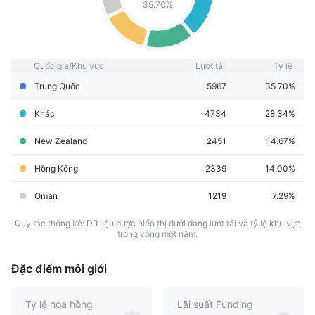
35.70%
Quốc gia/Khu vực
Lượt tải
Tỷ lệ
Trung Quốc
5967
35.70%
Khác
4734
28.34%
New Zealand
2451
14.67%
Hồng Kông
2339
14.00%
Oman
1219
7.29%
Quy tắc thống kê: Dữ liệu được hiển thị dưới dạng lượt tải và tỷ lệ khu vực
trong vòng một năm.
Đặc điểm môi giới
Tỷ lệ hoa hồng
Lãi suất Funding