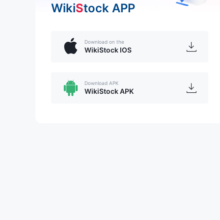
Wiki
S
tock APP
Download on the
WikiStock IOS
Download APK
WikiStock APK