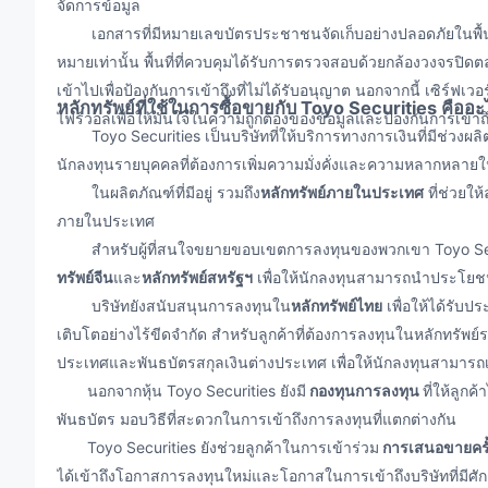
จัดการข้อมูล
เอกสารที่มีหมายเลขบัตรประชาชนจัดเก็บอย่างปลอดภัยในพื้นที่ท
หมายเท่านั้น พื้นที่ที่ควบคุมได้รับการตรวจสอบด้วยกล้องวงจรป
เข้าไปเพื่อป้องกันการเข้าถึงที่ไม่ได้รับอนุญาต นอกจากนี้ เซิร์ฟ
หลักทรัพย์ที่ใช้ในการซื้อขายกับ Toyo Securities คืออ
ไฟร์วอลเพื่อให้มั่นใจในความถูกต้องของข้อมูลและป้องกันการเข้าถึง
Toyo Securities เป็นบริษัทที่ให้บริการทางการเงินที่มีช่วง
นักลงทุนรายบุคคลที่ต้องการเพิ่มความมั่งคั่งและความหลากหล
ในผลิตภัณฑ์ที่มีอยู่ รวมถึง
หลักทรัพย์ภายในประเทศ
ที่ช่วยให
ภายในประเทศ
สำหรับผู้ที่สนใจขยายขอบเขตการลงทุนของพวกเขา Toyo Securi
ทรัพย์จีน
และ
หลักทรัพย์สหรัฐฯ
เพื่อให้นักลงทุนสามารถนำประโยช
บริษัทยังสนับสนุนการลงทุนใน
หลักทรัพย์ไทย
เพื่อให้ได้รับ
เติบโตอย่างไร้ขีดจำกัด สำหรับลูกค้าที่ต้องการลงทุนในหลักทรัพย์
ประเทศและพันธบัตรสกุลเงินต่างประเทศ เพื่อให้นักลงทุนสามาร
นอกจากหุ้น Toyo Securities ยังมี
กองทุนการลงทุน
ที่ให้ลูก
พันธบัตร มอบวิธีที่สะดวกในการเข้าถึงการลงทุนที่แตกต่างกัน
Toyo Securities ยังช่วยลูกค้าในการเข้าร่วม
การเสนอขายครั
ได้เข้าถึงโอกาสการลงทุนใหม่และโอกาสในการเข้าถึงบริษัทที่มีศั