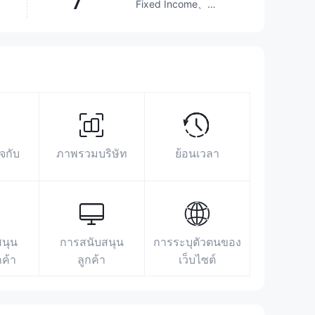
7
Fixed Income、
Futures、Options、
Stocks、ETFs、
Mutual Funds
เหนือกว่า
68.52%
โบรกเกอร์
พื้นที่นิทรรศการ
ข้อมูลการค้นหา
โฆษณา
ดัชนีโซเชียลมีเดีย
http://www.toyo-sec.co.jp/
จกับ
ภาพรวมบริษัท
ย้อนเวลา
〒104-8678 東京都中央区八丁堀4-7-1
https://www.facebook.com/toyosecurities/
https://twitter.com/toyo_recruit
สนุน
การสนับสนุน
การระบุตัวตนของ
กค้า
ลูกค้า
เว็บไซต์