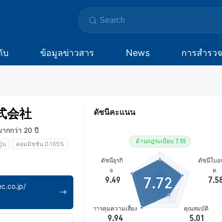
ับ
ข้อมูลข่าวสาร
News
การสำรว
式会社
ดัชนีคะแนน
มากกว่า 20 ปี
ุ่น
คอมมิชชัน 0.165%
7.72
c.co.jp/