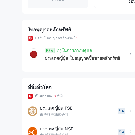
8
8
3
ย้อ
9
9
4
5
ใบอนุญาตหลักทรัพย์
ขอรับใบอนุญาตหลักทรัพย์
1
6
อยู่ในการกำกับดูแล
FSA
7
ประเทศญี่ปุ่น
ใบอนุญาตซื้อขายหลักทรัพย์
8
9
ที่นั่งทั่วโลก
เป็นเจ้าของ
3
ที่นั่ง
ประเทศญี่ปุ่น FSE
ปิด
東洋証券株式会社
ประเทศญี่ปุ่น NSE
ปิด