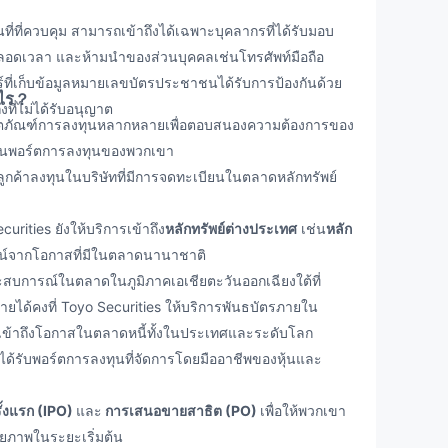
ี่ควบคุม สามารถเข้าถึงได้เฉพาะบุคลากรที่ได้รับมอบ
ิดตลอดเวลา และห้ามนำของส่วนบุคคลเช่นโทรศัพท์มือถือ
เวอร์ที่เก็บข้อมูลหมายเลขบัตรประชาชนได้รับการป้องกันด้วย
ะไร？
ที่ไม่ได้รับอนุญาต
ผลิตภัณฑ์การลงทุนหลากหลายเพื่อตอบสนองความต้องการของ
ายในพอร์ตการลงทุนของพวกเขา
้ลูกค้าลงทุนในบริษัทที่มีการจดทะเบียนในตลาดหลักทรัพย์
ties ยังให้บริการเข้าถึง
หลักทรัพย์ต่างประเทศ
เช่น
หลัก
น์จากโอกาสที่มีในตลาดนานาชาติ
ประสบการณ์ในตลาดในภูมิภาคเอเชียตะวันออกเฉียงใต้ที่
รายได้คงที่ Toyo Securities ให้บริการพันธบัตรภายใน
ถเข้าถึงโอกาสในตลาดหนี้ทั้งในประเทศและระดับโลก
ค้าได้รับพอร์ตการลงทุนที่จัดการโดยมืออาชีพของหุ้นและ
้งแรก (IPO)
และ
การเสนอขายสาธิต (PO)
เพื่อให้พวกเขา
กยภาพในระยะเริ่มต้น