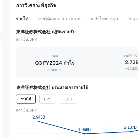
การวิเคราะห์ธุรกิจ
รายได้
รายได้แยกตามประเภท
งบกำไรขาดทุน
งบดุล
東洋証券株式会社 ปฏิทินรายรับ
สกุลเงิน: JPY
รอบ
รายได้(Yo
2.72
Q3 FY2024 กำไร
+27.23
2024/01/28
東洋証券株式会社 ประมาณการรายได้
EPS
EBIT
รายได้
สกุลเงิน: JPY