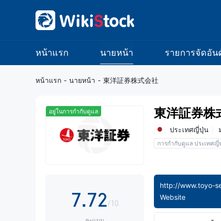
0
0
1
1
หน้าแรก
นายหน้า
รายการจัดอันด
2
2
หน้าแรก
-
นายหน้า
-
東洋証券株式会社
3
3
東洋証券株
อยู่ในการกำกับดูแล
4
4
ประเทศญี่ปุ่น
การกำกับดูแล ประเทศญี่ป
5
5
0
6
6
1
http://www.toyo-se
7
.
7
2
Website
/10
คะแนน