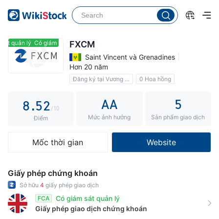
2
3
0
4
1
át quản lý
Có giám sát quản lý
FXCM
5
2
Saint Vincent và Grenadines
Hơn 20 năm
6
3
0
Đăng ký tại Vương quốc Anh
0 Hoa hồng
7
4
1
AA
5
8
.
5
2
/10
Mức ảnh hưởng
Sản phẩm giao dịch
9
6
3
Điểm
7
4
Mốc thời gian
Website
8
5
9
6
Giấy phép chứng khoán
7
Sở hữu
4
giấy phép giao dịch
Có giám sát quản lý
FCA
8
Giấy phép giao dịch chứng khoán