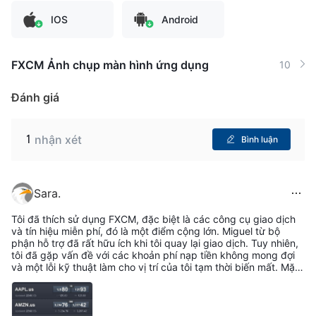
IOS
Android
FXCM Ảnh chụp màn hình ứng dụng
10
Đánh giá
1
nhận xét
Bình luận
Sara.
Tôi đã thích sử dụng FXCM, đặc biệt là các công cụ giao dịch
và tín hiệu miễn phí, đó là một điểm cộng lớn. Miguel từ bộ
phận hỗ trợ đã rất hữu ích khi tôi quay lại giao dịch. Tuy nhiên,
tôi đã gặp vấn đề với các khoản phí nạp tiền không mong đợi
và một lỗi kỹ thuật làm cho vị trí của tôi tạm thời biến mất. Mặc
dù đội ngũ hỗ trợ cuối cùng đã giải quyết được vấn đề của tôi,
nhưng trải nghiệm đó đã gây căng thẳng. Tổng thể, FXCM
cung cấp nguồn tài nguyên tuyệt vời nhưng họ cần cải thiện
tính ổn định của nền tảng và tính minh bạch về phí.