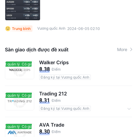
Vương quốc Anh
Trung bình
2024-06-05 02:10
Sàn giao dịch được đề xuất
More
Walker Crips
sát quản lý
Có giám sát quản lý
8.38
Điểm
Đăng ký tại Vương quốc Anh
Trading 212
sát quản lý
Có giám sát quản lý
8.31
Điểm
Đăng ký tại Vương quốc Anh
Tổng số người dùng 2.5M
0 Hoa hồng
AVA Trade
sát quản lý
Có giám sát quản lý
8.30
Điểm