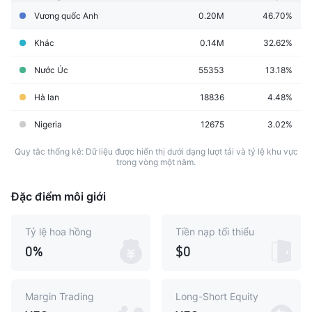
Vương quốc Anh
0.20M
46.70%
Khác
0.14M
32.62%
Nước Úc
55353
13.18%
Hà lan
18836
4.48%
Nigeria
12675
3.02%
Quy tắc thống kê: Dữ liệu được hiển thị dưới dạng lượt tải và tỷ lệ khu vực
trong vòng một năm.
Đặc điểm môi giới
Tỷ lệ hoa hồng
Tiền nạp tối thiểu
0%
$0
Margin Trading
Long-Short Equity