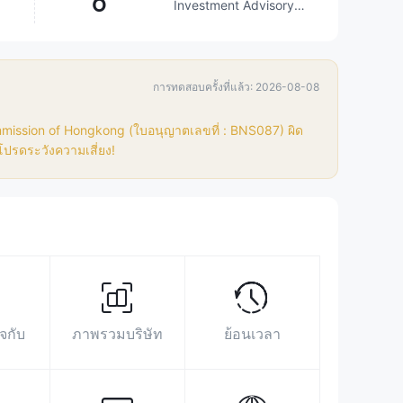
6
Investment Advisory
Service、Stocks、
ETFs、Mutual Funds
เหนือกว่า
8.94%
โบรกเกอร์
การทดสอบครั้งที่แล้ว: 2026-08-08
พื้นที่นิทรรศการ
ข้อมูลการค้นหา
โฆษณา
ดัชนีโซเชียลมีเดีย
mmission of Hongkong (ใบอนุญาตเลขที่ : BNS087) ผิด
ปรดระวังความเสี่ยง!
https://www.innovax.hk/en/home-
english/
Unit A-C, 20/F, Neich Tower,128
Gloucester Road, Wanchai, Hong Kong
https://www.facebook.com/innovaxsecurities/?
show_switched_toast=0&show_invite_to_follow=0&show
จกับ
ภาพรวมบริษัท
ย้อนเวลา