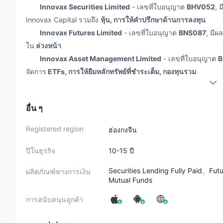
Innovax Securities Limited
- เลขที่ใบอนุญาต
BHV052
, 
Innovax Capital รวมถึง
หุ้น, การให้คำปรึกษาด้านการลงทุน
Innovax Futures Limited
- เลขที่ใบอนุญาต
BNS087
, มีผ
ใน
ล่วงหน้า
Innovax Asset Management Limited
- เลขที่ใบอนุญาต
B
จัดการ
ETFs, การให้ยืมหลักทรัพย์ที่ชำระเต็ม, กองทุนรวม
ข้อดีและข้อเสีย
อื่น ๆ
ข้อดี:
Registered region
ฮ่องกงจีน
Innovax Online มีอัตราดอกเบี้ยและค่าธรรมเนียมต่ำ และได้รับกา
สินทรัพย์ที่สามารถซื้อขายได้หลากหลาย แพลตฟอร์มที่ใช้งานง่ายส
ปีในธุรกิจ
10-15 ปี
ความต้องการที่แตกต่างกัน บริษัทยังได้รับการยอมรับเนื่องจาก
ข้อเสีย:
Securities Lending Fully Paid、F
ผลิตภัณฑ์ทางการเงิน
Mutual Funds
อย่างไรก็ตาม Innovax Online ไม่มีการให้บริการสนับสนุนลูกค้
เทรดทั่วโลก นอกจากนี้ยังขาดรางวัลส่งเสริมการตลาดซึ่งเป็นสิ่งที่ดึ
การสนับสนุนลูกค้า
หลักทรัพย์ที่สามารถซื้อขายได้