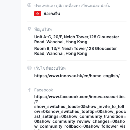
ประเทศและภูมิภาคที่ลงทะเบียนแพลตฟอร์ม
ฮ่องกงจีน
ที่อยู่บริษัท
Unit A-C, 20/F, Neich Tower,128 Gloucester
Road, Wanchai, Hong Kong
Room B, 13/F, Neich Tower,128 Gloucester
Road, Wanchai, Hong Kong
เว็บไซต์ของบริษัท
https://www.innovax.hk/en/home-english/
Facebook
https://www.facebook.com/innovaxsecurities
/?
show_switched_toast=0&show_invite_to_foll
ow=0&show_switched_tooltip=0&show_podc
ast_settings=0&show_community_transition=
0&show_community_review_changes=0&sho
w_community_rollback=0&show_follower_vis