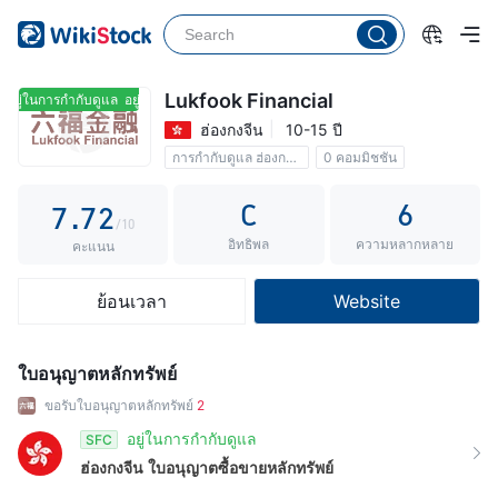
2
2
3
3
4
4
Lukfook Financial
อยู่ในการกำกับดูแล
อยู่ในการกำกับดูแล
ฮ่องกงจีน
10-15 ปี
5
5
0
การกำกับดูแล ฮ่องกงจีน
0 คอมมิชชัน
6
6
1
C
6
7
.
7
2
/10
อิทธิพล
ความหลากหลาย
8
8
3
คะแนน
9
9
4
ย้อนเวลา
Website
5
6
ใบอนุญาตหลักทรัพย์
7
ขอรับใบอนุญาตหลักทรัพย์
2
8
อยู่ในการกำกับดูแล
SFC
ฮ่องกงจีน
ใบอนุญาตซื้อขายหลักทรัพย์
9