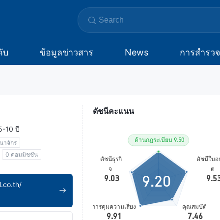
ับ
ข้อมูลข่าวสาร
News
การสำรว
ดัชนีคะแนน
5-10 ปี
ณาจักร
0 คอมมิชชัน
9.20
.co.th/