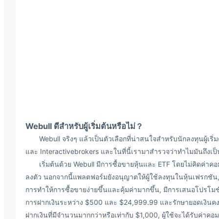
Webull ดีสำหรับผู้เริ่มต้นหรือไม่？
Webull จริงๆ แล้วเป็นตัวเลือกที่น่าสนใจสำหรับนักลงทุนผู้เริ่มต
และ Interactivebrokers และในที่นี้เรามาสำรวจว่าทำไมมันถึงเป็นต
เริ่มต้นด้วย Webull มีการซื้อขายหุ้นและ ETF โดยไม่คิดค่าคอมมิ
ลงตัว นอกจากนี้แพลตฟอร์มยังอนุญาตให้ผู้ใช้ลงทุนในหุ้นเฟรกชัน, ซ
การทำให้การซื้อขายง่ายขึ้นและคุ้มค่ามากขึ้น, มีการเสนอโปรโมชั่น
การฝากเงินระหว่าง $500 และ $24,999.99 และรักษายอดเงินคงเหล
ฝากเงินที่มีจำนวนมากกว่าหรือเท่ากับ $1,000, ผู้ใช้จะได้รับค่า