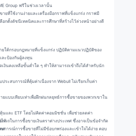
ME Group ฟรีในช่วงเวลานั้น
ขายที่ใช้งานง่ายและเครื่องมือกราฟที่แข็งแกร่ง กราฟมี
ือกตั้งดัชนีเทคนิคและการศึกษาที่สร้างไว้ล่วงหน้าอย่างดี
ยใต้กรอบกฎหมายที่แข็งแกร่ง ปฏิบัติตามแนวปฏิบัติของ
ะป้องกันผู้ลงทุน
ดเงินคงเหลือขั้นต่ำใด ๆ ทำให้สามารถเข้าถึงได้สำหรับนัก
ระสบการณ์ที่คุ้มค่าเนื่องจาก Webull ไม่เรียกเก็บค่า
้อขายแบบเทียบเท่าเพื่อฝึกฝนกลยุทธ์การซื้อขายของพวกเขาใน
ุ้นและ ETF โดยไม่คิดค่าคอมมิชชั่น เพื่อช่วยลดค่า
ได้
ามารถในการซื้อขายเงินตราต่างประเทศ ซึ่งอาจเป็นข้อจำกัด
เทศ
สบการณ์การซื้อขายที่ไม่มีข้อบกพร่องและเข้าใจได้ง่าย ตอบ