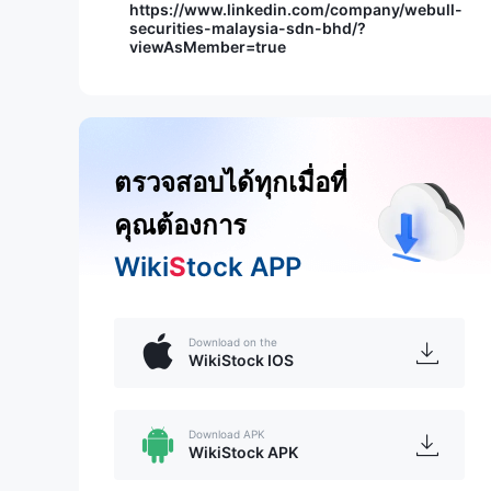
https://www.linkedin.com/company/webull-
securities-malaysia-sdn-bhd/?
viewAsMember=true
ตรวจสอบได้ทุกเมื่อที่
คุณต้องการ
Wiki
S
tock APP
Download on the
WikiStock IOS
Download APK
WikiStock APK