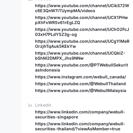
https://www.youtube.com/channel/UCikS72W
c6E3QnW7iTUympMA/videos
https://www.youtube.com/channel/UCX1PHw
pXhFxWR5v61rEgLZQ
https://www.youtube.com/channel/UChO2FcJ
03xH7PLdY5Z3g-og
https://www.youtube.com/channel/UCgYlMeR
OrzjhTqAuk5KEkYw
https://www.youtube.com/channel/UCQklZ-
bShM2DMPX_Jhs9NNw
https://www.youtube.com/@PTWebullSekurit
asIndonesia
https://www.instagram.com/webull_canada/
https://www.youtube.com/@WebullThailand
https://www.youtube.com/@WebullMalaysia
Linkedin
https://www.linkedin.com/company/webull-
securities-singapore
https://www.linkedin.com/company/webull-
securities-thailand/?viewAsMember=true