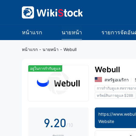
1
2
3
หน้าแรก
นายหน้า
รายการจัดอันด
4
หน้าแรก
-
นายหน้า
-
Webull
5
Webull
อยู่ในการกำกับดูแล
6
สหรัฐอเมริกา
การกำกับดูแล สหราชอา
7
0
ทรัพย์สินการดูแล $28B
8
1
https://www.webull
9
.
2
0
Website
/10
คะแนน