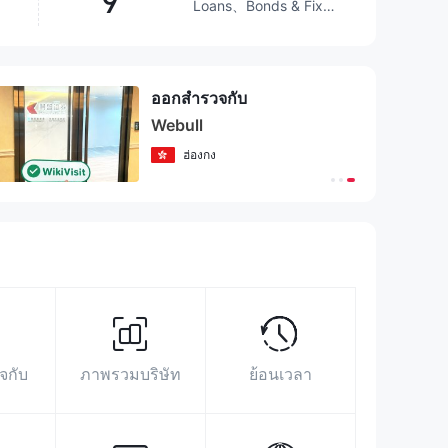
9
Loans、Bonds & Fixed
Income、Futures、
Investment Advisory
Service、Options、
เหนือกว่า
92.82%
โบรกเกอร์
Stocks、ETFs、
ออกสำรวจกับ
Mutual Funds
Webull
พื้นที่นิทรรศการ
ข้อมูลการค้นหา
โฆษณา
ดัชนีโซเชียลมีเดีย
ฮ่องกง
https://www.webull.co.th/
〒104-0061 東京都中央区銀座6-10-1
GINZA SIX 9階​
https://www.facebook.com/WebullGlobal/
https://twitter.com/WebullGlobal
https://www.linkedin.com/company/webull-
securities-singapore
จกับ
ภาพรวมบริษัท
ย้อนเวลา