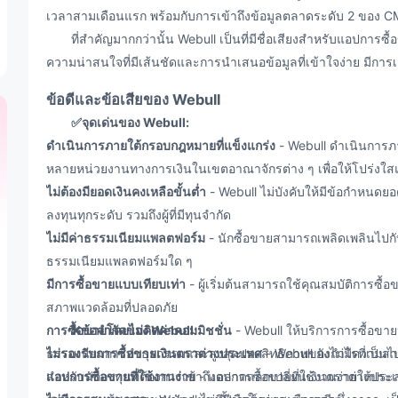
เวลาสามเดือนแรก พร้อมกับการเข้าถึงข้อมูลตลาดระดับ 2 ของ C
ที่สำคัญมากกว่านั้น Webull เป็นที่มีชื่อเสียงสำหรับแอปการซื้อ
ความน่าสนใจที่มีเส้นชัดและการนำเสนอข้อมูลที่เข้าใจง่าย มีการเล
ข้อดีและข้อเสียของ Webull
✅จุดเด่นของ Webull:
ดำเนินการภายใต้กรอบกฎหมายที่แข็งแกร่ง
- Webull ดำเนินการภา
หลายหน่วยงานทางการเงินในเขตอาณาจักรต่าง ๆ เพื่อให้โปร่งใสแล
ไม่ต้องมียอดเงินคงเหลือขั้นต่ำ
- Webull ไม่บังคับให้มีข้อกำหนดยอ
ลงทุนทุกระดับ รวมถึงผู้ที่มีทุนจำกัด
ไม่มีค่าธรรมเนียมแพลตฟอร์ม
- นักซื้อขายสามารถเพลิดเพลินไปกับป
ธรรมเนียมแพลตฟอร์มใด ๆ
มีการซื้อขายแบบเทียบเท่า
- ผู้เริ่มต้นสามารถใช้คุณสมบัติการซื
สภาพแวดล้อมที่ปลอดภัย
การซื้อขายโดยไม่คิดค่าคอมมิชชั่น
❌
ข้อจำกัดของ Webull:
- Webull ให้บริการการซื้อขายห
ธรรมเนียมการทำธุรกรรมและสูงสุดประสิทธิภาพของกำไรที่เป็นไป
ไม่รองรับการซื้อขายเงินตราต่างประเทศ
- Webull ยังไม่มีความส
แอปการซื้อขายที่ใช้งานง่าย
สำหรับนักลงทุนที่ต้องการเข้าถึงตลาดแลกเปลี่ยนเงินตราต่างประ
- แอปการซื้อขายที่ใช้งานง่ายให้ประ