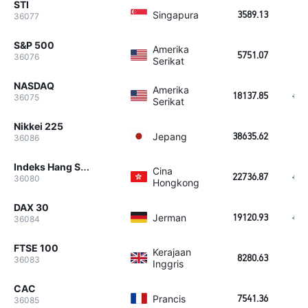
STI
Singapura
3589.13
+1
36077
S&P 500
Amerika
5751.07
+5
36076
Serikat
NASDAQ
Amerika
18137.85
+21
36075
Serikat
Nikkei 225
Jepang
38635.62
+8
36086
Indeks Hang Seng
Cina
22736.87
+62
36080
Hongkong
DAX 30
Jerman
19120.93
+10
36084
FTSE 100
Kerajaan
8280.63
-
36083
Inggris
CAC
Prancis
7541.36
+6
36085