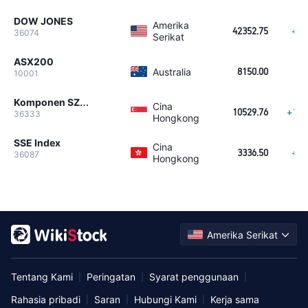
DOW JONES
Amerika
42352.75
+34
36074
Serikat
ASX200
Australia
8150.00
-5
10001
Komponen SZSE (SZI)
Cina
10529.76
+101
36333
Hongkong
SSE Index
Cina
3336.50
+24
36087
Hongkong
Amerika Serikat
Tentang Kami
Peringatan
Syarat penggunaan
|
|
|
Rahasia pribadi
Saran
Hubungi Kami
Kerja sama
|
|
|