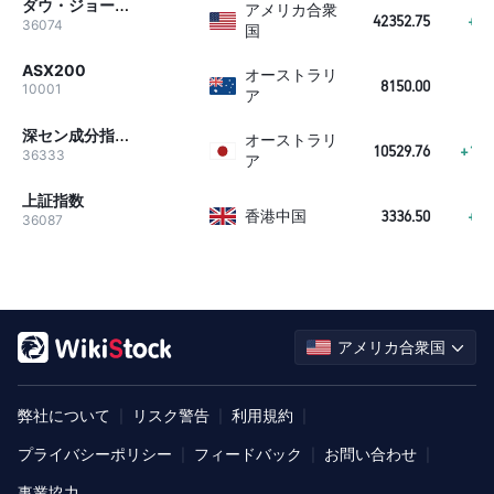
ダウ・ジョーンズ
アメリカ合衆
42352.75
+34
36074
国
ASX200
オーストラリ
8150.00
-5
10001
ア
深セン成分指数 インデックス (SZI)
オーストラリ
10529.76
+101
36333
ア
上証指数
香港中国
3336.50
+24
36087
アメリカ合衆国
弊社について
リスク警告
利用規約
|
|
|
プライバシーポリシー
フィードバック
お問い合わせ
|
|
|
事業協力