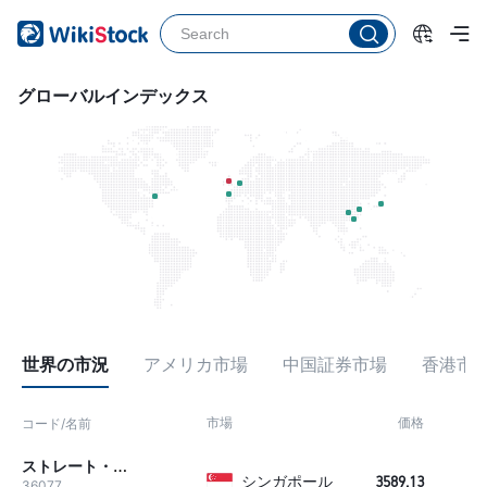
グローバルインデックス
世界の市況
アメリカ市場
中国証券市場
香港市
市場
価格
変
コード/名前
ストレート・タイムズ指数
シンガポール
3589.13
+1
36077