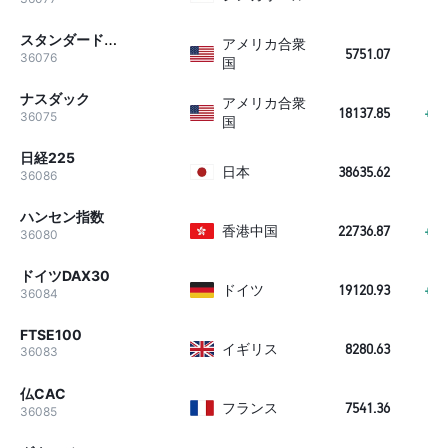
スタンダード・アンド・プアーズ500
アメリカ合衆
5751.07
+5
36076
国
ナスダック
アメリカ合衆
18137.85
+21
36075
国
日経225
日本
38635.62
+8
36086
ハンセン指数
香港中国
22736.87
+62
36080
ドイツDAX30
ドイツ
19120.93
+10
36084
FTSE100
イギリス
8280.63
-
36083
仏CAC
フランス
7541.36
+6
36085