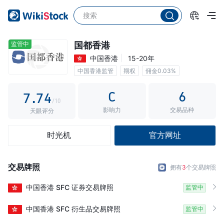
2
2
3
3
0
4
4
1
监管中
国都香港
中国香港
15-20年
5
5
2
中国香港监管
期权
佣金0.03%
6
6
3
C
6
7
.
7
4
/10
影响力
交易品种
8
8
5
天眼评分
9
9
6
时光机
官方网址
7
8
交易牌照
拥有
3
个交易牌照
9
中国香港
SFC
证券交易牌照
监管中
中国香港
SFC
衍生品交易牌照
监管中