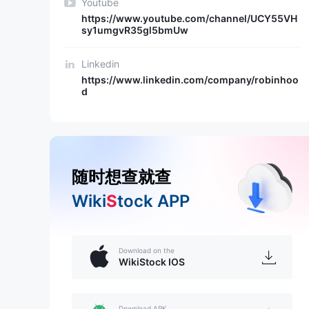
Youtube
https://www.youtube.com/channel/UCY55VH
sy1umgvR35gl5bmUw
Linkedin
https://www.linkedin.com/company/robinhoo
d
随时想查就查
Wiki
S
tock APP
Download on the
WikiStock IOS
Download APK