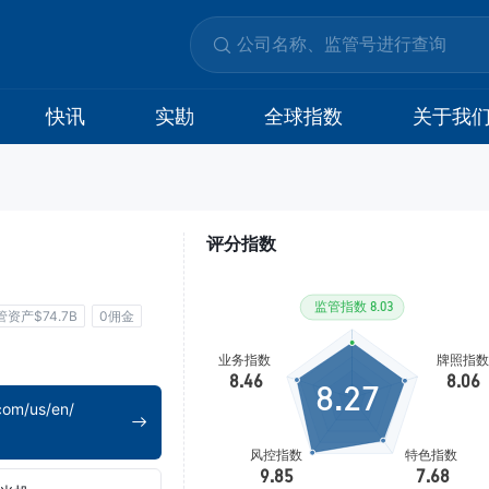
快讯
实勘
全球指数
关于我
评分指数
管资产$74.7B
0佣金
8.27
com/us/en/