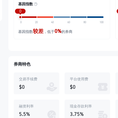
基因指数
0
0
20
40
60
80
100
较差
0%
基因指数
，低于
的券商
券商特色
交易手续费
平台使用费
$0
$0
融资利率
现金存款利率
5.5%
3.75%