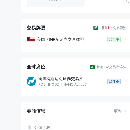
9
3
8
时
4
9
5
交易牌照
拥有
1
个交易牌照
6
美国
FINRA
证券交易牌照
监管中
7
8
全球席位
拥有
1
家交易所席位
美国纳斯达克证券交易所
9
已休市
ROBINHOOD FINANCIAL, LLC
券商信息
更多
公司全称