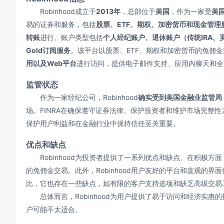
Robinhood成立于
2013年
，总部位于
美国
，作为一家受
美
易的证券和服务，包括
股票、ETF、期权、加密货币和现金管理
转账
进行。账户类型包括
个人经纪账户、退休账户（传统IRA、罗
Gold订阅服务
。该平台以股票、ETF、期权和加密货币的免佣金交易
用以及Web平台
进行访问，提供电子邮件支持、应用内聊天和全
监管状态
作为一家经纪公司，Robinhood
确实受到美国金融业监管局（
场。FINRA在确保遵守证券法律、保护投资者和维护市场完整性方面
保护用户利益和在金融行业中保持信任至关重要。
优点和缺点
Robinhood为投资者提供了一系列优点和缺点。在积极方面
的免佣金交易。此外，Robinhood用户友好的平台和直观的
比，它也存在一些缺点，如有限的客户支持选项和缺乏高级交易
总体而言，Robinhood为用户提供了易于访问和经济实惠
户可能不太适合。