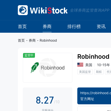
0
全球券商监管查询APP
1
0
2
1
首页
券商
排行榜
资讯
3
2
首页
-
券商
-
Robinhood
4
3
Robinhood
监管中
5
4
美国
10-15年
美国监管
期权
托
6
0
5
7
1
6
https://robinhood.
8
.
2
7
官方网址
/10
天眼评分