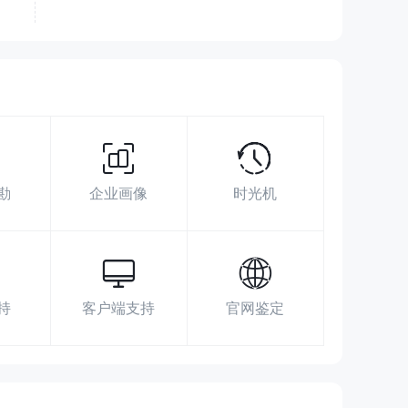
交易品种
杠杆、债券/固收、期权、股
5
票、共同基金
超越了
98.81%
交易商
勘
企业画像
时光机
展业区域
搜索数据
广告投放
社媒指数
https://robinhood.com/us/en/
Robinhood, 85 Willow Road, Menlo Park,
持
客户端支持
官网鉴定
CA 94025.
https://twitter.com/RobinhoodApp
https://www.linkedin.com/company/robinhood