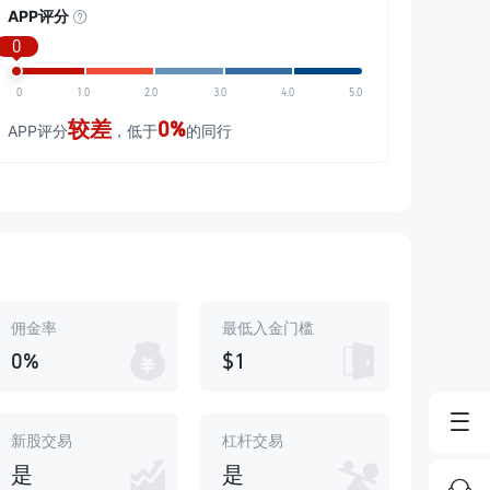
APP评分
0
0
1.0
2.0
3.0
4.0
5.0
较差
0%
APP评分
，低于
的同行
佣金率
最低入金门槛
0%
$1
新股交易
杠杆交易
是
是