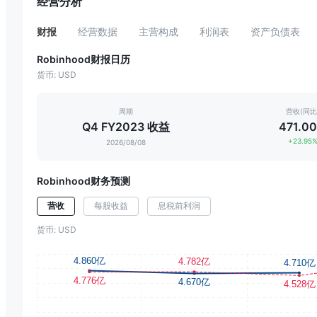
经营分析
财报
经营数据
主营构成
利润表
资产负债表
Robinhood财报日历
货币: USD
周期
营收(同比
Q4 FY2023 收益
471.0
+23.95
2026/08/08
Robinhood财务预测
营收
每股收益
息税前利润
货币: USD