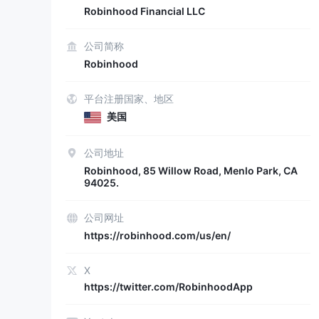
Robinhood Financial LLC
公司简称
Robinhood
平台注册国家、地区
美国
公司地址
Robinhood, 85 Willow Road, Menlo Park, CA
94025.
公司网址
https://robinhood.com/us/en/
X
https://twitter.com/RobinhoodApp