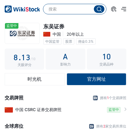
3
4
5
0
监管中
东吴证券
中国
20年以上
6
1
中国监管
股票
佣金0.3%
7
0
2
A
10
8
.
1
3
/10
影响力
交易品种
9
2
4
天眼评分
3
5
时光机
官方网址
4
6
5
7
交易牌照
拥有
1
个交易牌照
6
8
中国
CSRC
证券交易牌照
监管中
7
9
8
全球席位
拥有
2
家交易所席位