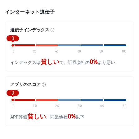
インターネット遺伝子
遺伝子インデックス
0
0
20
40
60
80
100
貧しい
0%
インデックスは
で、証券会社の
より悪い。
アプリのスコア
0
0
1.0
2.0
3.0
4.0
5.0
貧しい
0%
APP評価
、同業他社
以下