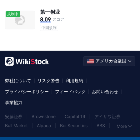
第一创业
規制中
8.09
スコア
中国規制
アメリカ合衆国
弊社について
リスク警告
利用規約
|
|
|
プライバシーポリシー
フィードバック
お問い合わせ
|
|
|
事業協力
安藤証券
|
Brownstone
|
Capital 19
|
アイザワ証券
|
Bull Market
|
Alpaca
|
Bci Securities
|
BBS
|
More
State One
|
SMBC日興証券
|
AGT
|
Blackwell Global
|