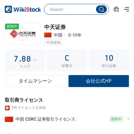
2
3
3
3
4
4
4
5
5
規制中
中天证券
中国
5-10年
5
6
6
中国規制
6
7
7
C
10
7
.
8
8
/10
影響力
取引品種
8
9
9
スコア
9
タイムマシーン
会社公式HP
取引商ライセンス
1
件ライセンスを保有
中国
CSRC
証券取引ライセンス
規制中