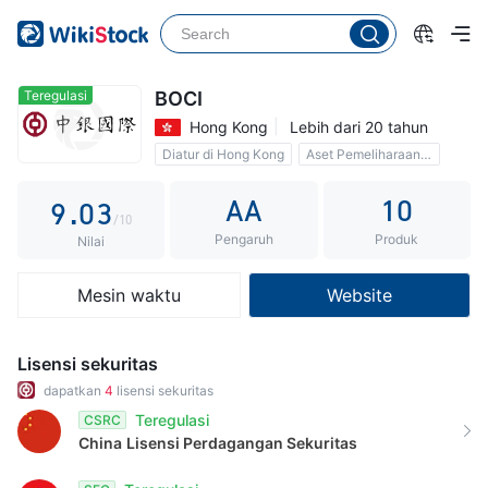
4
5
6
0
Teregulasi
BOCI
Hong Kong
Lebih dari 20 tahun
7
1
Diatur di Hong Kong
Aset Pemeliharaan$578.4B
8
2
Komisi 0
AA
10
9
.
0
3
/10
Pengaruh
Produk
1
4
Nilai
2
5
Mesin waktu
Website
3
6
4
7
Lisensi sekuritas
5
8
dapatkan
4
lisensi sekuritas
Teregulasi
CSRC
6
9
China
Lisensi Perdagangan Sekuritas
7