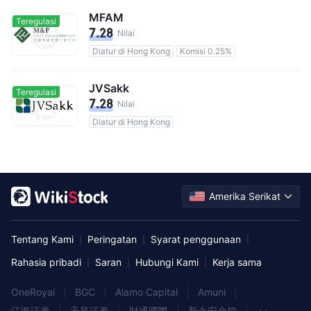
MFAM
Teregulasi
7.28
Nilai
Diatur di Hong Kong
Komisi 0.25%
JVSakk
Teregulasi
7.28
Nilai
Diatur di Hong Kong
Amerika Serikat
Tentang Kami
Peringatan
Syarat penggunaan
|
|
|
Rahasia pribadi
Saran
Hubungi Kami
Kerja sama
|
|
|
OneRoyal
|
BGC
|
Alamo Capital
|
Amuni
|
江海证券
|
天风证券
|
財通國際
|
新永安金控
|