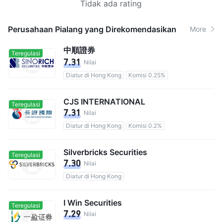
Tidak ada rating
Perusahaan Pialang yang Direkomendasikan
More
中順證券
Teregulasi
7.31
Nilai
Diatur di Hong Kong
Komisi 0.25%
CJS INTERNATIONAL
Teregulasi
7.31
Nilai
Diatur di Hong Kong
Komisi 0.2%
Silverbricks Securities
Teregulasi
7.30
Nilai
Diatur di Hong Kong
I Win Securities
Teregulasi
7.29
Nilai