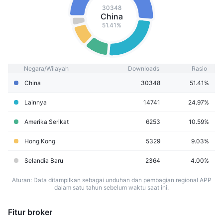
30348
China
51.41%
Negara/Wilayah
Downloads
Rasio
China
30348
51.41%
Lainnya
14741
24.97%
Amerika Serikat
6253
10.59%
Hong Kong
5329
9.03%
Selandia Baru
2364
4.00%
Aturan: Data ditampilkan sebagai unduhan dan pembagian regional APP
dalam satu tahun sebelum waktu saat ini.
Fitur broker