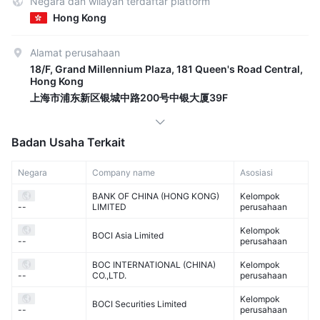
Negara dan wilayah terdaftar platform
Hong Kong
Alamat perusahaan
18/F, Grand Millennium Plaza, 181 Queen's Road Central,
Hong Kong
上海市浦东新区银城中路200号中银大厦39F
Badan Usaha Terkait
Negara
Company name
Asosiasi
BANK OF CHINA (HONG KONG)
Kelompok
LIMITED
perusahaan
--
Kelompok
BOCI Asia Limited
perusahaan
--
BOC INTERNATIONAL (CHINA)
Kelompok
CO.,LTD.
perusahaan
--
Kelompok
BOCI Securities Limited
perusahaan
--