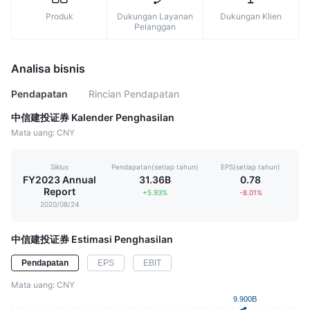
Produk
Dukungan Layanan
Dukungan Klien
Pelanggan
Analisa bisnis
Pendapatan
Rincian Pendapatan
中信建投证券 Kalender Penghasilan
Mata uang: CNY
Siklus
Pendapatan(setiap tahun)
EPS(setiap tahun)
FY2023 Annual
31.36B
0.78
Report
+5.93%
-8.01%
2020/08/24
中信建投证券 Estimasi Penghasilan
Pendapatan
EPS
EBIT
Mata uang: CNY