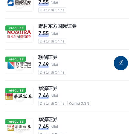
7.55
Nilai
Diatur di China
野村东方国际证券
Teregulasi
7.55
Nilai
Diatur di China
联储证券
Teregulasi
7.49
Nilai
Diatur di China
华源证券
Teregulasi
7.46
Nilai
Diatur di China
Komisi 0.3%
华源证券
Teregulasi
7.45
Nilai