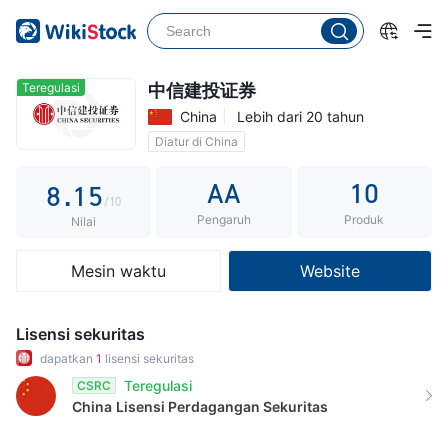
3
0
4
1
5
2
Teregulasi
中信建投证券
China
Lebih dari 20 tahun
6
3
Diatur di China
7
0
4
AA
10
8
.
1
5
/10
Pengaruh
Produk
9
2
6
Nilai
3
7
Mesin waktu
Website
4
8
5
9
Lisensi sekuritas
6
dapatkan
1
lisensi sekuritas
Teregulasi
CSRC
7
China
Lisensi Perdagangan Sekuritas
8