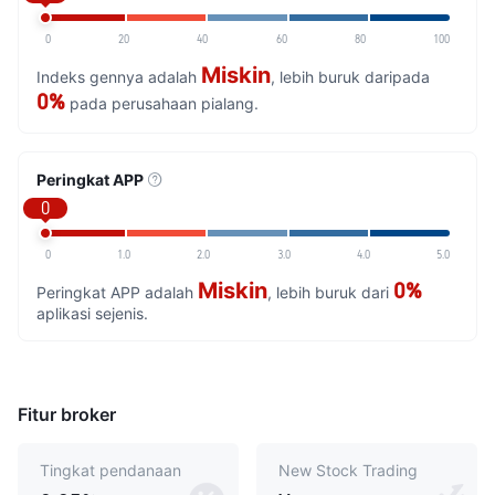
0
20
40
60
80
100
Miskin
Indeks gennya adalah
, lebih buruk daripada
0%
pada perusahaan pialang.
Peringkat APP
0
0
1.0
2.0
3.0
4.0
5.0
Miskin
0%
Peringkat APP adalah
, lebih buruk dari
aplikasi sejenis.
Fitur broker
Tingkat pendanaan
New Stock Trading