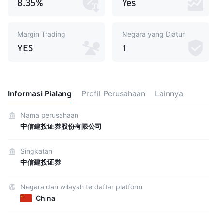
8.35%
Yes
Margin Trading
Negara yang Diatur
YES
1
Informasi Pialang
Profil Perusahaan
Lainnya
Nama perusahaan
中信建投证券股份有限公司
Singkatan
中信建投证券
Negara dan wilayah terdaftar platform
China