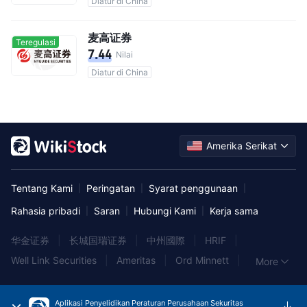
Diatur di China
麦高证券
Teregulasi
7.44
Nilai
Diatur di China
Amerika Serikat
Tentang Kami
Peringatan
Syarat penggunaan
|
|
|
Rahasia pribadi
Saran
Hubungi Kami
Kerja sama
|
|
|
华金证券
|
长城国瑞证券
|
中州國際
|
HRIF
|
Well Link Securities
|
Ameritas
|
Ord Minnett
|
More
富昌金融集團
|
Albert
|
東海東京証券
|
Aurora Securities
|
东兴证券
|
国信证券
|
nabtrade
|
Aplikasi Penyelidikan Peraturan Perusahaan Sekuritas