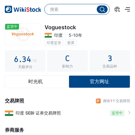
1
2
0
3
0
1
监管中
Voguestock
印度
5-10年
4
1
2
印度监管
股票
5
2
3
C
3
6
.
3
4
/10
影响力
交易品种
7
4
5
天眼评分
8
5
6
时光机
官方网址
9
6
7
7
8
交易牌照
拥有
1
个交易牌照
8
9
印度
SEBI
证券交易牌照
监管中
9
券商服务