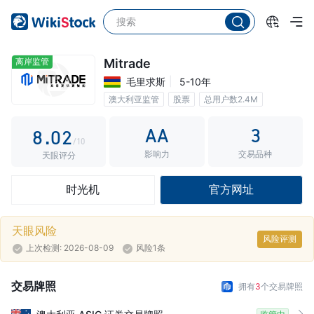
3
4
5
离岸监管
Mitrade
毛里求斯
5-10年
6
0
澳大利亚监管
股票
总用户数2.4M
7
1
AA
3
8
.
0
2
/10
影响力
交易品种
9
1
3
天眼评分
2
4
时光机
官方网址
3
5
4
6
天眼风险
风险评测
上次检测: 2026-08-09
风险1条
5
7
6
8
交易牌照
拥有
3
个交易牌照
7
9