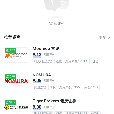
暂无评价
推荐券商
更多
Moomoo 富途
监管中
9.12
天眼评分
澳大利亚监管
股票
总用户数4.05M
0佣金
NOMURA
监管中
9.05
天眼评分
英国监管
期权
总用户数5.35M
佣金0.11%
Tiger Brokers 老虎证券
监管中
9.00
天眼评分
澳大利亚监管
期权
托管资产$18.9B
0佣金