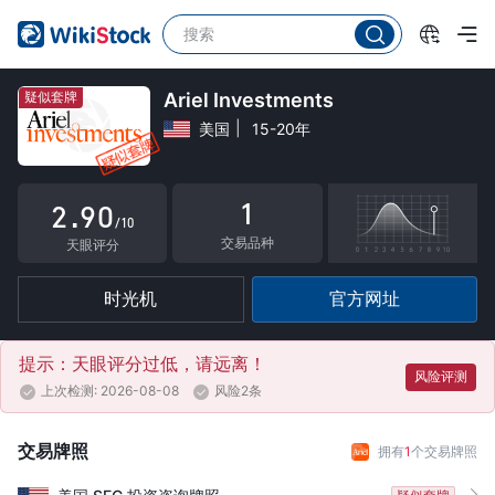
4
5
6
疑似套牌
Ariel Investments
美国
15-20年
0
7
1
8
1
2
.
9
0
/10
交易品种
3
1
天眼评分
4
2
时光机
官方网址
5
3
6
4
提示：天眼评分过低，请远离！
风险评测
上次检测: 2026-08-08
风险2条
7
5
8
6
交易牌照
拥有
1
个交易牌照
9
7