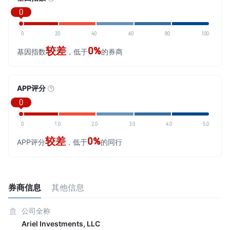
0
0
20
40
60
80
100
较差
0%
基因指数
，低于
的券商
APP评分
0
0
1.0
2.0
3.0
4.0
5.0
较差
0%
APP评分
，低于
的同行
券商信息
其他信息
公司全称
Ariel Investments, LLC