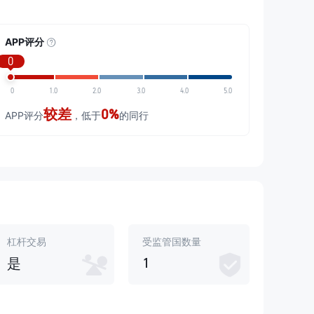
APP评分
0
0
1.0
2.0
3.0
4.0
5.0
较差
0%
APP评分
，低于
的同行
杠杆交易
受监管国数量
1
是