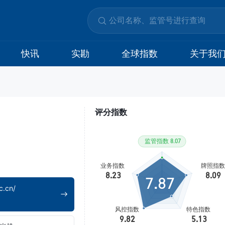
快讯
实勘
全球指数
关于我
评分指数
7.87
c.cn/