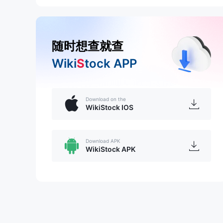
随时想查就查
Wiki
S
tock APP
Download on the
WikiStock IOS
Download APK
WikiStock APK