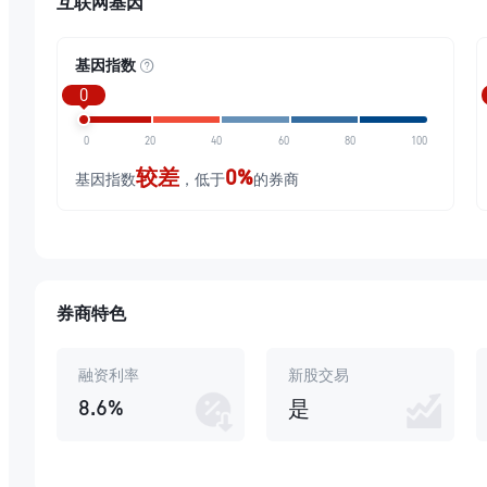
互联网基因
基因指数
0
0
20
40
60
80
100
较差
0%
基因指数
，低于
的券商
券商特色
融资利率
新股交易
8.6%
是