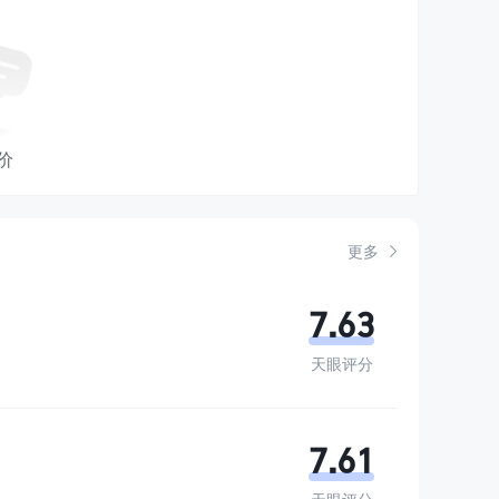
价
更多
7.63
天眼评分
7.61