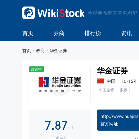
0
全球券商监管查询APP
0
1
0
1
2
1
首页
券商
排行榜
资讯
2
3
2
首页
-
券商
-
华金证券
3
4
3
华金证券
监管中
4
5
4
中国
10-15年
中国监管
股票
5
6
5
6
7
6
http://www.huajins
7
.
8
7
官方网址
/10
天眼评分