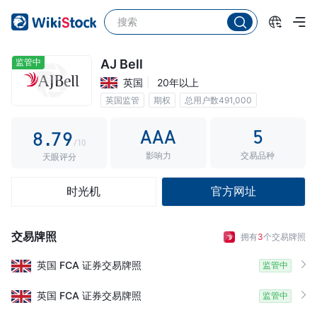
3
2
4
4
3
5
5
4
6
监管中
AJ Bell
英国
20年以上
6
5
7
英国监管
期权
总用户数491,000
7
6
8
不动账费0.25%
AAA
5
8
.
7
9
/10
影响力
交易品种
9
8
天眼评分
9
时光机
官方网址
交易牌照
拥有
3
个交易牌照
英国
FCA
证券交易牌照
监管中
英国
FCA
证券交易牌照
监管中