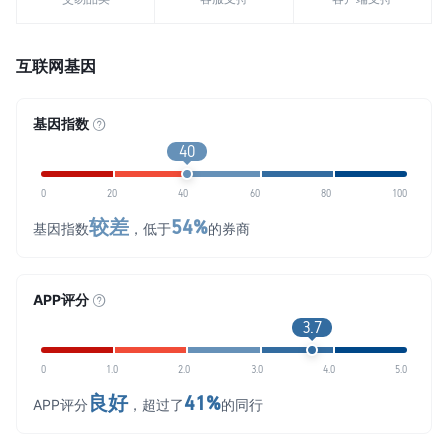
互联网基因
基因指数
40
0
20
40
60
80
100
较差
54%
基因指数
，低于
的券商
APP评分
3.7
0
1.0
2.0
3.0
4.0
5.0
良好
41%
APP评分
，超过了
的同行