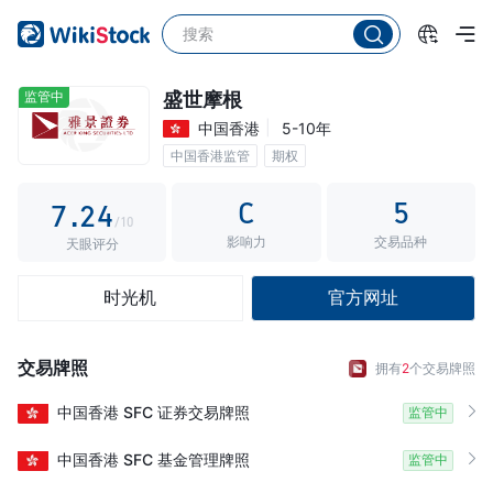
2
3
0
4
1
监管中
盛世摩根
中国香港
5-10年
5
0
2
中国香港监管
期权
6
1
3
C
5
7
.
2
4
/10
影响力
交易品种
8
3
5
天眼评分
9
4
6
时光机
官方网址
5
7
6
8
交易牌照
拥有
2
个交易牌照
7
9
中国香港
SFC
证券交易牌照
监管中
8
中国香港
SFC
基金管理牌照
监管中
9