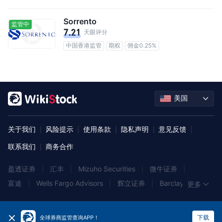
Sorrento
监管中
7.21
天眼评分
中国香港监管
期权
佣金0.25%
美国
关于我们
风险提示
使用条款
隐私声明
意见反馈
|
|
|
|
|
联系我们
商务合作
|
盈透证券
|
汇丰
|
Mizuho Securities
|
微牛证券
|
富途
|
Wells Fargo Advisors
|
辉立证券
|
Barclays
|
更多
NOMURA
|
中银国际
|
老虎证券
|
Korea Investment & Securities
|
DriveWealth
|
OANDA
|
下载
全球券商监管查询APP！