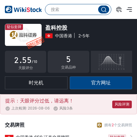
0
0
1
1
2
2
疑似套牌
盈科控股
中国香港
2-5年
0
3
3
1
4
4
5
2
.
5
5
/10
交易品种
3
6
6
天眼评分
4
7
7
时光机
官方网址
5
8
8
6
9
9
提示：天眼评分过低，请远离！
风险评测
上次检测: 2026-08-06
风险3条
7
8
交易牌照
拥有
2
个交易牌照
9