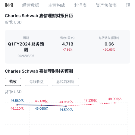
财报
经营数据
主营构成
利润表
资产负债表
现金
Charles Schwab 嘉信理财财报日历
货币: USD
周期
营收(同比)
每股收益(同比)
Q1 FY2024 财务预
4.71B
0.66
测
-7.86%
-20.65%
2026/08/07
Charles Schwab 嘉信理财财务预测
营收
每股收益
息税前利润
货币: USD