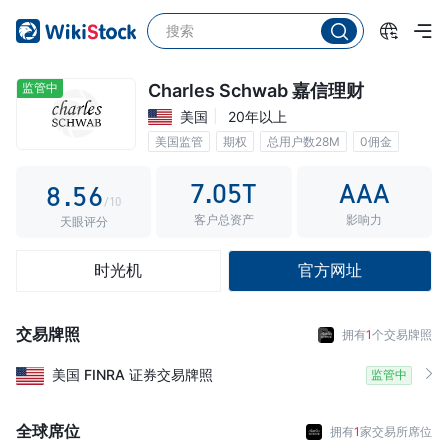
3
0
1
4
1
2
5
2
3
监管中
Charles Schwab 嘉信理财
美国
20年以上
6
3
4
美国监管
期权
总用户数28M
0佣金
7
4
5
7.05T
AAA
8
.
5
6
/10
客户总资产
影响力
9
6
7
天眼评分
7
8
时光机
官方网址
8
9
9
交易牌照
拥有
1
个交易牌照
美国
FINRA
证券交易牌照
监管中
全球席位
拥有
1
家交易所席位