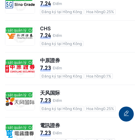
7.24
Điểm
Đăng ký tại Hồng Kông
Hoa hồng0.25%
CHS
ám sát quản lý
Có giám sát quản lý
7.24
Điểm
Đăng ký tại Hồng Kông
中原證券
ám sát quản lý
Có giám sát quản lý
7.23
Điểm
Đăng ký tại Hồng Kông
Hoa hồng0.1%
天风国际
ám sát quản lý
Có giám sát quản lý
7.23
Điểm
Đăng ký tại Hồng Kông
Hoa hồng0.25%
電訊證券
ám sát quản lý
Có giám sát quản lý
7.23
Điểm