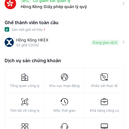
Có giám sát quản lý
SFC
Hồng Kông
Giấy phép quản lý quỹ
Ghế thành viên toàn cầu
Sàn môi giới sở hữu
1
Hồng Kông HKEX
Đang giao dịch
Số ghế 02092
Dịch vụ sàn chứng khoán
Tổng quan công ty
Khu vực hoạt động
Khảo sát thực tế
Tóm tắt về công ty
Mốc thời gian
Khả năng công cụ