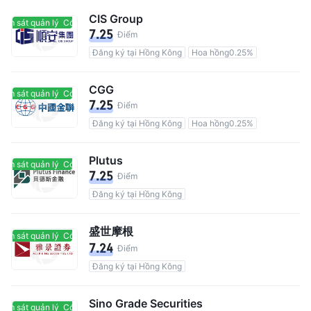
CIS Group
ám sát quản lý
Có giám sát quản lý
7.25
Điểm
Đăng ký tại Hồng Kông
Hoa hồng0.25%
CGG
ám sát quản lý
Có giám sát quản lý
7.25
Điểm
Đăng ký tại Hồng Kông
Hoa hồng0.25%
Plutus
ám sát quản lý
Có giám sát quản lý
7.25
Điểm
Đăng ký tại Hồng Kông
盛世摩根
ám sát quản lý
Có giám sát quản lý
7.24
Điểm
Đăng ký tại Hồng Kông
Sino Grade Securities
ám sát quản lý
Có giám sát quản lý