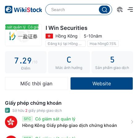
2
4
3
5
4
6
ám sát quản lý
Có giám sát quản lý
I Win Securities
Hồng Kông
5-10năm
5
0
7
Đăng ký tại Hồng Kông
Hoa hồng0.15%
6
1
8
C
5
7
.
2
9
/10
Mức ảnh hưởng
Sản phẩm giao dịch
8
3
Điểm
9
4
Mốc thời gian
Website
5
6
Giấy phép chứng khoán
7
Sở hữu
2
giấy phép giao dịch
Có giám sát quản lý
SFC
8
Hồng Kông
Giấy phép giao dịch chứng khoán
9