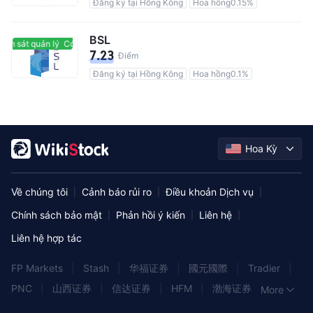
Đăng ký tại Hồng Kông
Hoa hồng0.15%
BSL
ám sát quản lý
Có giám sát quản lý
7.23
Điểm
Đăng ký tại Hồng Kông
Hoa hồng0.1%
Hoa Kỳ
Về chúng tôi
Cảnh báo rủi ro
Điều khoản Dịch vụ
|
|
|
Chính sách bảo mật
Phản hồi ý kiến
Liên hệ
|
|
|
Liên hệ hợp tác
FP Markets
|
Stash
|
华福证券
|
國元國際
|
Tradier
|
PNC
|
山西证券
|
信达证券
|
HFM
|
渤海证券
|
More
Rakuten Trade
|
民生证券
|
长江证券
|
国金证券
|