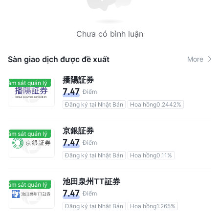
Chưa có bình luận
Sàn giao dịch được đề xuất
More
播陽証券
giám sát quản lý
Có giám sát quản lý
7.47
Điểm
Đăng ký tại Nhật Bản
Hoa hồng0.2442%
京銀証券
giám sát quản lý
Có giám sát quản lý
7.47
Điểm
Đăng ký tại Nhật Bản
Hoa hồng0.11%
池田泉州TT証券
giám sát quản lý
Có giám sát quản lý
7.47
Điểm
Đăng ký tại Nhật Bản
Hoa hồng1.265%