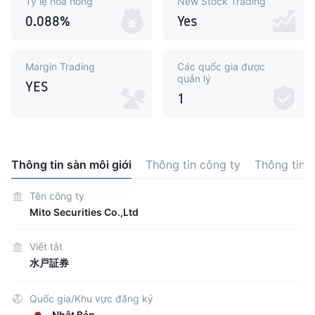
Tỷ lệ hoa hồng
New Stock Trading
0.088%
Yes
Margin Trading
Các quốc gia được
quản lý
YES
1
Thông tin sàn môi giới
Thông tin công ty
Thông tin 
Tên công ty
Mito Securities Co.,Ltd
Viết tắt
水戸証券
Quốc gia/Khu vực đăng ký
Nhật Bản