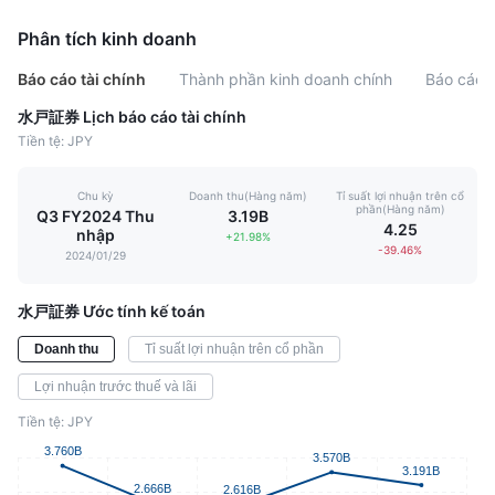
Phân tích kinh doanh
Báo cáo tài chính
Thành phần kinh doanh chính
Báo cáo l
水戸証券 Lịch báo cáo tài chính
Tiền tệ: JPY
Chu kỳ
Doanh thu(Hàng năm)
Tỉ suất lợi nhuận trên cổ
phần(Hàng năm)
Q3 FY2024 Thu
3.19B
4.25
nhập
+21.98%
-39.46%
2024/01/29
水戸証券 Ước tính kế toán
Doanh thu
Tỉ suất lợi nhuận trên cổ phần
Lợi nhuận trước thuế và lãi
Tiền tệ: JPY