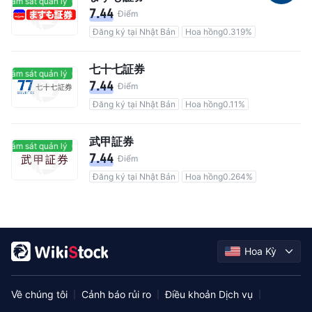
giám sát quản lý
Có giám sát quản lý
7.44
Điểm
Đăng ký tại Nhật Bản
Hoa hồng0.319%
七十七証券
giám sát quản lý
Có giám sát quản lý
7.44
Điểm
Đăng ký tại Nhật Bản
Hoa hồng0.11%
武甲証券
giám sát quản lý
Có giám sát quản lý
7.44
Điểm
Đăng ký tại Nhật Bản
Hoa hồng0.264%
Hoa Kỳ
Về chúng tôi
Cảnh báo rủi ro
Điều khoản Dịch vụ
|
|
|