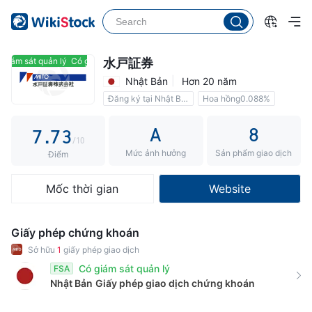
2
2
3
3
4
4
0
giám sát quản lý
Có giám sát quản lý
水戸証券
Nhật Bản
Hơn 20 năm
5
5
1
Đăng ký tại Nhật Bản
Hoa hồng0.088%
6
6
2
A
8
7
.
7
3
/10
Mức ảnh hưởng
Sản phẩm giao dịch
8
8
4
Điểm
9
9
5
Mốc thời gian
Website
6
7
Giấy phép chứng khoán
8
Sở hữu
1
giấy phép giao dịch
Có giám sát quản lý
FSA
9
Nhật Bản
Giấy phép giao dịch chứng khoán