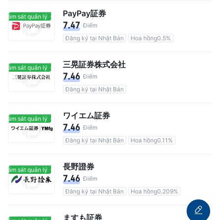
PayPay証券
giám sát quản lý
Có giám sát quản lý
7.47
Điểm
Đăng ký tại Nhật Bản
Hoa hồng0.5%
三晃証券株式会社
giám sát quản lý
Có giám sát quản lý
7.46
Điểm
Đăng ký tại Nhật Bản
ワイエム証券
giám sát quản lý
Có giám sát quản lý
7.46
Điểm
Đăng ký tại Nhật Bản
Hoa hồng0.11%
長野證券
giám sát quản lý
Có giám sát quản lý
7.46
Điểm
Đăng ký tại Nhật Bản
Hoa hồng0.209%
ますも証券