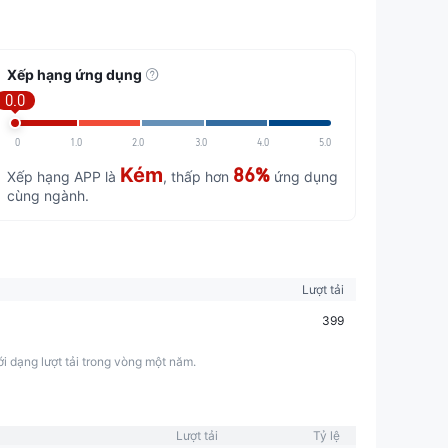
Xếp hạng ứng dụng
0.0
0
1.0
2.0
3.0
4.0
5.0
Kém
86%
Xếp hạng APP là
, thấp hơn
ứng dụng
cùng ngành.
Lượt tải
399
ới dạng lượt tải trong vòng một năm.
Lượt tải
Tỷ lệ