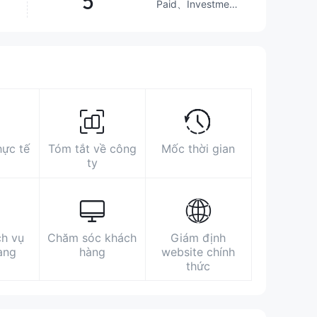
5
Paid、Investment
Advisory
Service、
Stocks、ETFs、
https://www.hungsing.org/tc/
Mutual Funds
Unit 2505, 25/F, West Tower, Shun Tak
Centre, 200 Connaught Road Central,
Sheung Wan, HK
https://www.facebook.com/hungsing4128/
hực tế
Tóm tắt về công
Mốc thời gian
ty
ch vụ
Chăm sóc khách
Giám định
àng
hàng
website chính
thức