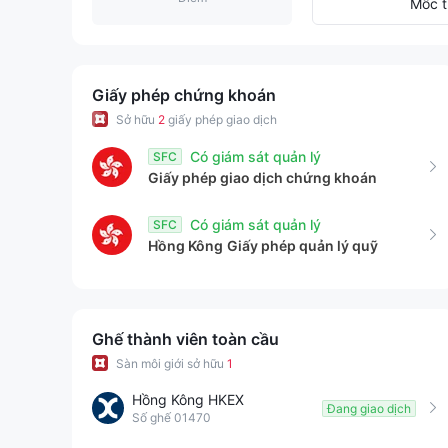
8
6
2
Mốc t
9
7
3
8
4
Giấy phép chứng khoán
Sở hữu
2
giấy phép giao dịch
9
5
Có giám sát quản lý
SFC
Giấy phép giao dịch chứng khoán
6
Có giám sát quản lý
SFC
7
Hồng Kông
Giấy phép quản lý quỹ
8
9
Ghế thành viên toàn cầu
Sàn môi giới sở hữu
1
Hồng Kông HKEX
Đang giao dịch
Số ghế 01470