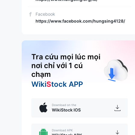
Facebook
https://www.facebook.com/hungsing4128/
Tra cứu mọi lúc mọi
nơi chỉ với 1 cú
chạm
Wiki
S
tock APP
Download on the
WikiStock IOS
Download APK