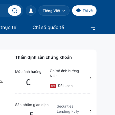
Tiếng Việt
Tải về
 thực tế
Chỉ số quốc tế
Thẩm định sàn chứng khoán
Chỉ số ảnh hưởng
Mức ảnh hưởng
NO.1
C
Đài Loan
Sản phẩm giao dịch
Securities
Lending Fully