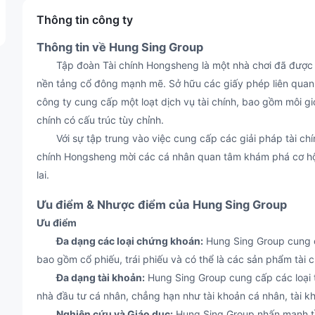
Thông tin công ty
Thông tin về Hung Sing Group
Tập đoàn Tài chính Hongsheng là một nhà chơi đã được khẳ
nền tảng cổ đông mạnh mẽ. Sở hữu các giấy phép liên quan
công ty cung cấp một loạt dịch vụ tài chính, bao gồm môi giớ
chính có cấu trúc tùy chỉnh.
Với sự tập trung vào việc cung cấp các giải pháp tài chính 
chính Hongsheng mời các cá nhân quan tâm khám phá cơ hội
lai.
Ưu điểm & Nhược điểm của Hung Sing Group
Ưu điểm
Đa dạng các loại chứng khoán:
Hung Sing Group cung c
bao gồm cổ phiếu, trái phiếu và có thể là các sản phẩm tài c
Đa dạng tài khoản:
Hung Sing Group cung cấp các loại t
nhà đầu tư cá nhân, chẳng hạn như tài khoản cá nhân, tài kh
Nghiên cứu và Giáo dục:
Hung Sing Group nhấn mạnh tầ