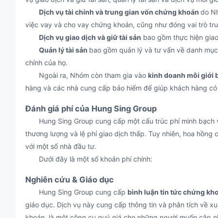
Dịch vụ tài chính và trung gian vốn chứng khoán
do Nh
việc vay và cho vay chứng khoán, cũng như đóng vai trò tru
Dịch vụ giao dịch và giữ tài sản
bao gồm thực hiện giao
Quản lý tài sản
bao gồm quản lý và tư vấn về danh mục 
chính của họ.
Ngoài ra, Nhóm còn tham gia vào
kinh doanh môi giới 
hàng và các nhà cung cấp bảo hiểm để giúp khách hàng có
Đánh giá phí của Hung Sing Group
Hung Sing Group cung cấp một cấu trúc phí minh bạch với
thương lượng và lệ phí giao dịch thấp. Tuy nhiên, hoa hồng 
với một số nhà đầu tư.
Dưới đây là một số khoản phí chính:
Nghiên cứu & Giáo dục
Hung Sing Group cung cấp
bình luận tin tức chứng k
giáo dục. Dịch vụ này cung cấp thông tin và phân tích về xu
khoán, là một công cụ quý giá cho những người muốn cập nh