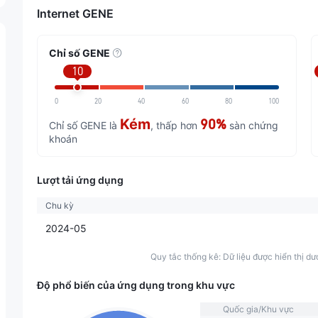
Internet GENE
Chỉ số GENE
10
0
20
40
60
80
100
Kém
90%
Chỉ số GENE là
, thấp hơn
sàn chứng
khoán
Lượt tải ứng dụng
Chu kỳ
2024-05
Quy tắc thống kê: Dữ liệu được hiển thị dư
Độ phổ biến của ứng dụng trong khu vực
Quốc gia/Khu vực