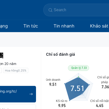
hạng
Tin tức
Tin nhanh
Khảo sát
團
Chỉ số đánh giá
ơn 20 năm
Hoa hồng0.25%
7.51
ing.org/tc/