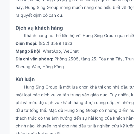
này, Hung Sing Group mong muốn nâng cao hiểu biết về động 
ra quyết định có căn cứ.
Dịch vụ khách hàng
Khách hàng có thể liên hệ với Hung Sing Group qua nhiề
Điện thoại:
(852) 3589 1623
Mạng xã hội:
WhatApp, WeChat
Địa chỉ văn phòng:
Phòng 2505, tầng 25, Tòa nhà Tây, Trun
Sheung Wan, Hồng Kông
Kết luận
Hung Sing Group là một lựa chọn khả thi cho nhà đầu tư
một loạt các dịch vụ và tập trung vào giáo dục. Tuy nhiên,
phí và mức độ dịch vụ khách hàng được cung cấp, vì những
đầu tư tổng thể. Mặc dù Hung Sing Group có những điểm mạ
thách thức có thể ảnh hưởng đến sự hài lòng của khách hàng
chính nào, khuyến nghị cho nhà đầu tư là nghiên cứu kỹ lư
khác trước khi cam kết.