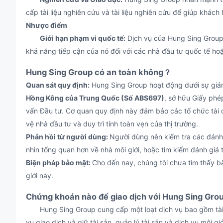
cấp tài liệu nghiên cứu và tài liệu nghiên cứu để giúp khách
Nhược điểm
Giới hạn phạm vi quốc tế:
Dịch vụ của Hung Sing Group 
khả năng tiếp cận của nó đối với các nhà đầu tư quốc tế ho
Hung Sing Group có an toàn không？
Quan sát quy định:
Hung Sing Group hoạt động dưới sự giá
Hồng Kông của Trung Quốc (Số ABS697)
, sở hữu Giấy ph
vấn Đầu tư. Cơ quan quy định này đảm bảo các tổ chức tài c
vệ nhà đầu tư và duy trì tính toàn vẹn của thị trường.
Phản hồi từ người dùng:
Người dùng nên kiểm tra các đánh 
nhìn tổng quan hơn về nhà môi giới, hoặc tìm kiếm đánh giá 
Biện pháp bảo mật:
Cho đến nay, chúng tôi chưa tìm thấy b
giới này.
Chứng khoán nào để giao dịch với Hung Sing Gr
Hung Sing Group cung cấp một loạt dịch vụ bao gồm tài c
vụ giao dịch và giữ tài sản, quản lý tài sản và dịch vụ môi gi