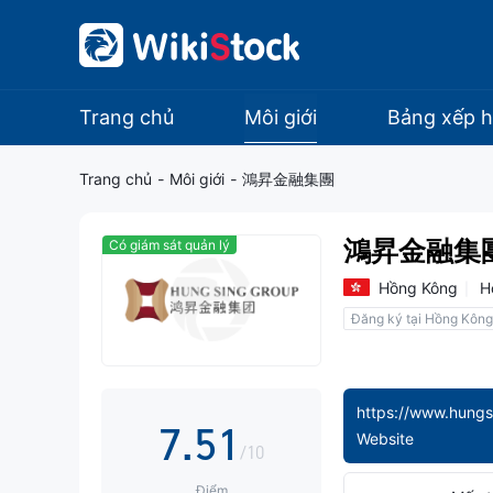
0
1
Trang chủ
Môi giới
Bảng xếp 
2
0
Trang chủ
-
Môi giới
-
鴻昇金融集團
3
1
鴻昇金融集
Có giám sát quản lý
4
2
Hồng Kông
H
Đăng ký tại Hồng Kông
5
3
6
4
0
https://www.hungs
7
.
5
1
Website
/10
Điểm