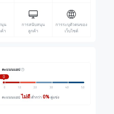
สนุน
การสนับสนุน
การระบุตัวตนของ
กค้า
ลูกค้า
เว็บไซต์
คะแนนแอป
0
0
1.0
2.0
3.0
4.0
5.0
ไม่ดี
0%
คะแนนแอป
ต่ำกว่า
คู่แข่ง