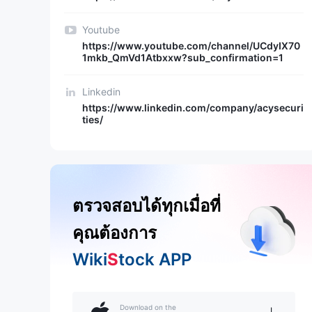
Youtube
https://www.youtube.com/channel/UCdyIX70
1mkb_QmVd1Atbxxw?sub_confirmation=1
Linkedin
https://www.linkedin.com/company/acysecuri
ties/
ตรวจสอบได้ทุกเมื่อที่
คุณต้องการ
Wiki
S
tock APP
Download on the