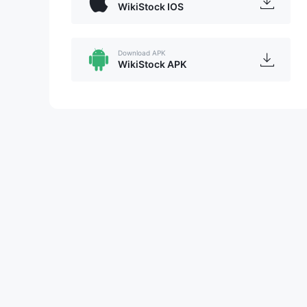
WikiStock IOS
Download APK
WikiStock APK