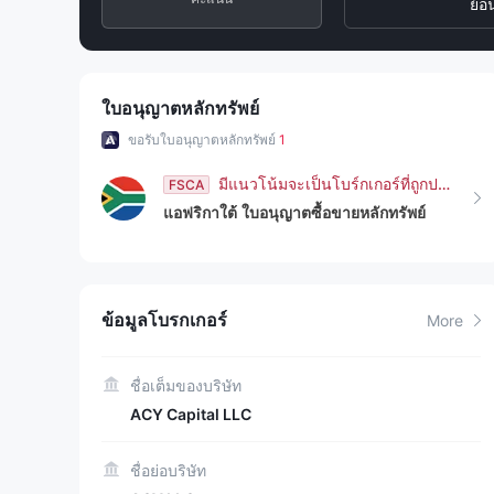
3
6
2
ย้อ
4
7
3
5
8
4
ใบอนุญาตหลักทรัพย์
ขอรับใบอนุญาตหลักทรัพย์
1
6
9
5
มีแนวโน้มจะเป็นโบร์กเกอร์ที่ถูกปลอมแปลงขึ้น
FSCA
7
6
แอฟริกาใต้
ใบอนุญาตซื้อขายหลักทรัพย์
8
7
9
8
ข้อมูลโบรกเกอร์
More
9
ชื่อเต็มของบริษัท
ACY Capital LLC
ชื่อย่อบริษัท