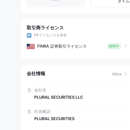
8
8
5
タイム
9
9
6
7
取引商ライセンス
1
件ライセンスを保有
8
FINRA
証券取引ライセンス
規制中
9
会社情報
More
会社名
PLURAL SECURITIES LLC
社名略語
PLURAL SECURITIES