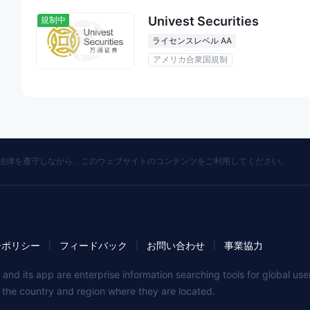
Univest Securities
規制中
ライセンスレベル AA
アメリカ合衆国規制
の法律を遵守しながら、このウェブサイトのコンテンツをご利用してください。
ーポリシー
フィードバック
お問い合わせ
事業協力
|
|
|
 and its app are enterprise information searching tools for global u
f the country and region where they are located.