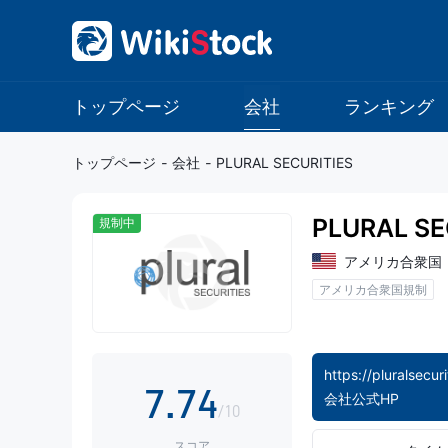
0
0
1
1
トップページ
会社
ランキング
2
2
トップページ
-
会社
-
PLURAL SECURITIES
3
3
0
PLURAL SE
規制中
4
4
1
アメリカ合衆国
アメリカ合衆国規制
5
5
2
6
6
3
https://pluralsecuri
7
.
7
4
会社公式HP
/10
スコア