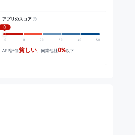
アプリのスコア
0
0
1.0
2.0
3.0
4.0
5.0
貧しい
0%
APP評価
、同業他社
以下