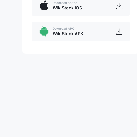
Download on the
WikiStock IOS
Download APK
WikiStock APK