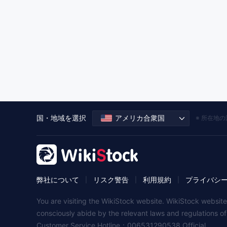
国・地域を選択
アメリカ合衆国
※ 所在地
弊社について
リスク警告
利用規約
プライバシ
|
|
|
You are visiting the WikiStock website. WikiStock website
consciously abide by the relevant laws and regulations o
Customer Service Hotline：006531290538 Official