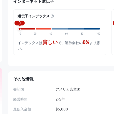
インターネット遺伝子
遺伝子インデックス
0
0
20
40
60
80
100
貧しい
0%
インデックスは
で、証券会社の
より悪
い。
その他情報
登記国
アメリカ合衆国
経営時間
2-5年
最低入金額
$5,000