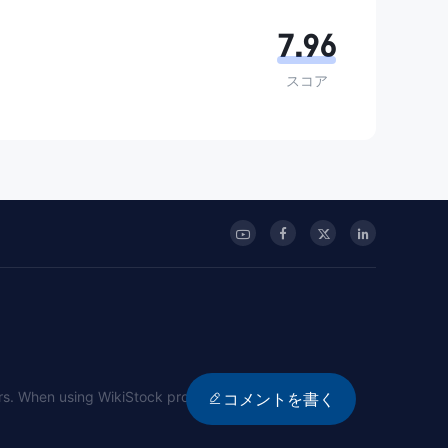
7.96
スコア
sers. When using WikiStock products, users should
コメントを書く