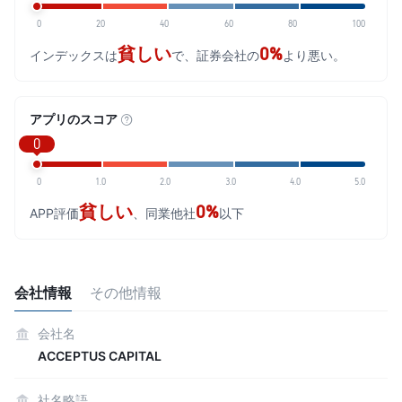
0
20
40
60
80
100
貧しい
0%
インデックスは
で、証券会社の
より悪い。
アプリのスコア
0
0
1.0
2.0
3.0
4.0
5.0
貧しい
0%
APP評価
、同業他社
以下
会社情報
その他情報
会社名
ACCEPTUS CAPITAL
社名略語