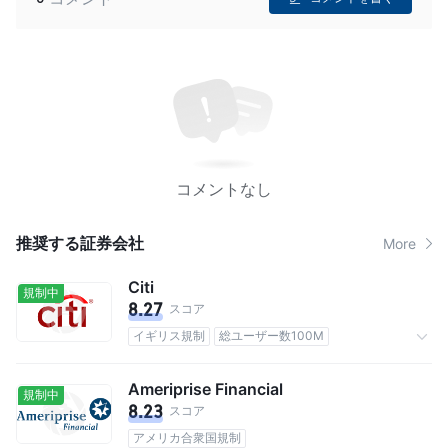
コメントなし
推奨する証券会社
More
Citi
規制中
8.27
スコア
イギリス規制
総ユーザー数100M
手数料0.1%
Ameriprise Financial
規制中
8.23
スコア
アメリカ合衆国規制