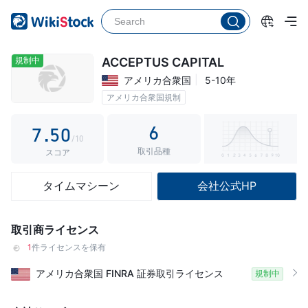
2
0
3
1
4
2
規制中
ACCEPTUS CAPITAL
アメリカ合衆国
5-10年
5
3
アメリカ合衆国規制
6
4
6
7
.
5
0
/10
取引品種
8
6
1
スコア
9
7
2
タイムマシーン
会社公式HP
8
3
9
4
取引商ライセンス
5
1
件ライセンスを保有
6
アメリカ合衆国
FINRA
証券取引ライセンス
規制中
7