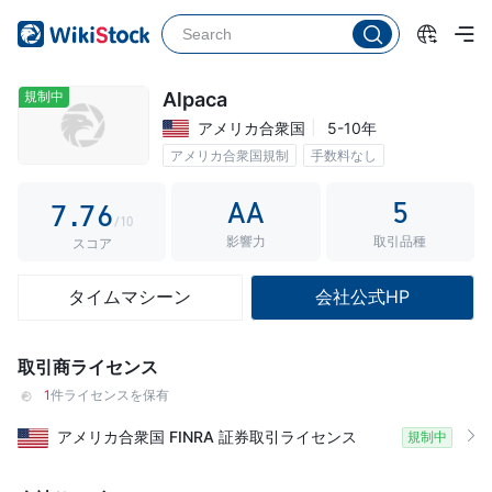
2
2
1
3
3
2
4
4
3
規制中
Alpaca
アメリカ合衆国
5-10年
5
5
4
アメリカ合衆国規制
手数料なし
6
6
5
AA
5
7
.
7
6
/10
影響力
取引品種
8
8
7
スコア
9
9
8
タイムマシーン
会社公式HP
9
取引商ライセンス
1
件ライセンスを保有
アメリカ合衆国
FINRA
証券取引ライセンス
規制中