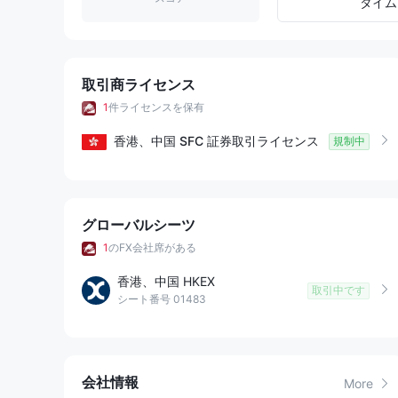
8
1
7
タイム
9
2
8
3
9
取引商ライセンス
1
件ライセンスを保有
4
香港、中国
SFC
証券取引ライセンス
規制中
5
6
グローバルシーツ
7
1
のFX会社席がある
香港、中国 HKEX
8
取引中です
シート番号 01483
9
会社情報
More