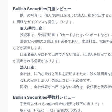
Bullish Securities口座レビュー
以下の写真は、個人/共同口座および法人口座を開設するた
に明確なガイダンスを提供しています。
個人/共同口座：
投資家は、身分証明書（IDカードまたはパスポートなど）
過去3か月間の居住証明も必要であり、水道料金、電気料金
などが該当します。
口座名義人が自身で出席できない場合、代理人を指定するこ
が提出される必要があります。
法人口座：
会社は、法的な登録と運営を証明するために設立証明書を
会社の定款と法人印の認証コピーも必要です。
同様に、会社代表が出席できない場合は、委任状と代表者の
Bullish Securities手数料レビュー
手数料以外のその他の料金の概要は以下の通りです：
取引税（HKEx）：取引金額の0.005％。