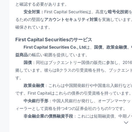
と確認する必要があります。
安全対策：
First Capital Securitiesは、高度な
暗号化技術
るための堅固な
アカウントセキュリティ対策
を実施しています
確保されています。
First Capital Securitiesのサービス
First Capital Securities Co., Ltd
は、
国債、政策金融債、
益商品
の幅広い範囲を提供しています。
国債
：同社はブックエントリー国債の販売に参加し、201
拠しています。彼らはBクラスの引受資格を持ち、ブックエント
す。
政策金融債
：これらは中国開発銀行や中国進出入銀行など
です。First Capitalはこれらの債券の引受資格を持っています
中央銀行手形
：中国人民銀行が発行し、オープンマーケッ
ィーラーとして資格を持つ4つの証券会社のうちの1つです。
非金融企業の債務融資手段
：これには短期融資債、中期ノ
First Capitalはこれらの手段の引受資格を持ち、12の証
First Capital Investment Banking Co., Ltd.
（一创投行）