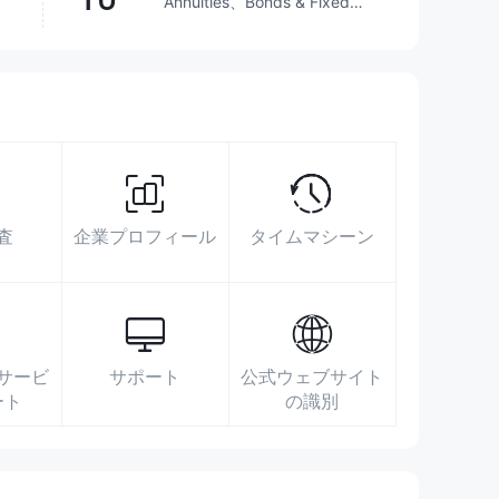
Annuities、Bonds & Fixed
Income、Futures、
Investment Advisory
Service、Options、Stocks、
29.28%
FX会社を上回る
ETFs、Mutual Funds
展示エリア
データ検索
広告投稿
メディア指数
http://www.fcsc.cn/
査
企業プロフィール
タイムマシーン
深圳市福田区福田街道福华一路115号投行
大厦16层
サービ
サポート
公式ウェブサイト
ート
の識別