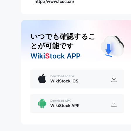
http://www.fcsc.cn/
いつでも確認するこ
とが可能です
Wiki
S
tock APP
Download on the
WikiStock IOS
Download APK
WikiStock APK