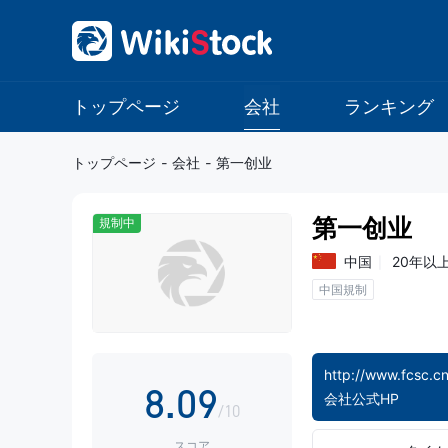
0
1
1
2
2
3
トップページ
会社
ランキング
3
4
トップページ
-
会社
-
第一创业
4
5
第一创业
規制中
5
6
中国
20年以
中国規制
6
7
7
8
http://www.fcsc.cn
8
.
0
9
会社公式HP
/10
スコア