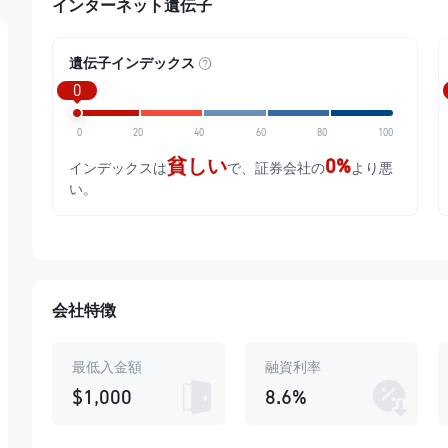
インターネット遺伝子
遺伝子インデックス
0
0
20
40
60
80
100
貧しい
0%
インデックスは
で、証券会社の
より悪
い。
会社特徴
最低入金額
融資利率
$1,000
8.6%