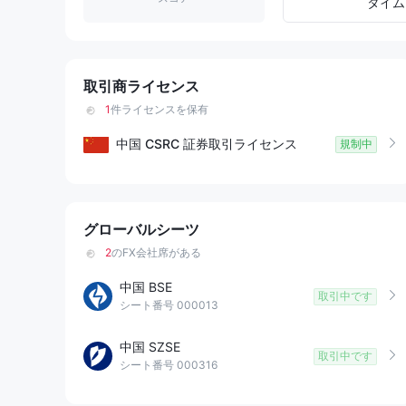
9
1
タイム
2
3
取引商ライセンス
1
件ライセンスを保有
4
中国
CSRC
証券取引ライセンス
規制中
5
6
グローバルシーツ
7
2
のFX会社席がある
中国 BSE
8
取引中です
シート番号 000013
9
中国 SZSE
取引中です
シート番号 000316