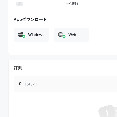
安定したインターネット接続が必要です。4GまたはWi-Fi
一创投行
--
システムはiPhone（iOS 5.0以上）とAndroid携帯電話（A
ビデオ確認は、身元確認の要件を満たすためのセキュリテ
Appダウンロード
First Capital Securities
手数料レビュー
First Capital Securitiesは、証券市場で発行者
Windows
Web
を請求しています。これらの手数料は、さまざまな市場規制と
発行者手数料
発行者にとって、
証券登録手数料
は重要な費用です。北京
す。転換社債の登録手数料は、債券の償還期間に応じて
0.01
深セン市場も同様の構造を持ち、A株の登録手数料は
50億株ま
評判
民元
です。全ての市場での配当分配手数料は、現金配当額の
1
その他の注目すべき発行者手数料には、北京市場では
情報
0
コメント
市場では
年間6,000人民元
です。また、転換社債の償還手数料
0.05‰
です。
投資家手数料
投資家もいくつかの手数料に直面します。A株の
譲渡手数
渡の場合、手数料は譲渡株式の
額面価額の1‰
で、上限は
10万