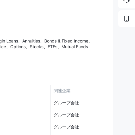
リューションによって中国の主要な投資銀行を目指し、
自己取引、先物仲介、企業融資、私募エクイティファン
供されています。これらのOTCサービスは、証券の販売
幅広い範囲をカバーしています。
argin Loans、Annuities、Bonds & Fixed Income、
と能力を提供することを目指しています。
ervice、Options、Stocks、ETFs、Mutual Funds
の重要なアイテムを準備する必要があります。まず、携
ベーションコールを受け取るために使用します。また、
由から、アカウント設定時に個人の
デビットカード
を使
ラ
、
マイク
、
イヤホン
が必要です。
関連企業
ンし、個人情報を提供し、身分証の写真をアップロー
グループ会社
してビデオ確認を行い、身元を確認します。申請を送信
グループ会社
グループ会社
トされています。