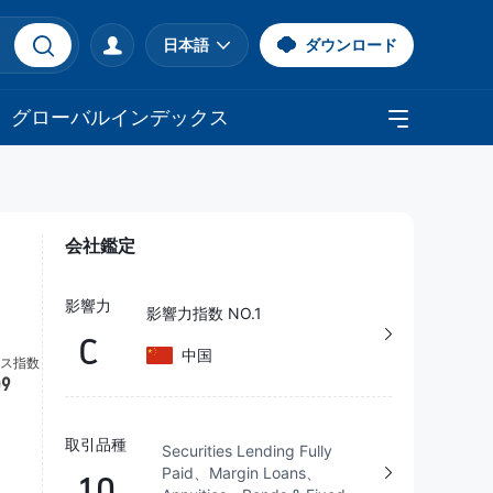
日本語
ダウンロード
グローバルインデックス
会社鑑定
影響力
影響力指数 NO.1
C
中国
取引品種
Securities Lending Fully
Paid、Margin Loans、
10