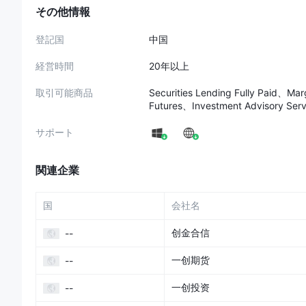
その他情報
資銀行サービスを提供しています。彼らは革新と顧客中心のソ
上海と深センにオフィスを構えています。
登記国
中国
その他のサービスには、
資産管理、証券仲介、信用業務、
経営時間
20年以上
ド管理
などがあり、さまざまな
店頭（OTC）証券サービス
も提
や推奨から技術的および財務的なアドバイザリーサービスまで
取引可能商品
Securities Lending Fully Paid、M
彼らはクライアントが先物市場で成功するために必要な知識
Futures、Investment Advisory S
サポート
First Capital Securities口座開設手続き
First Capital Securities
で口座を開設するには、いくつか
帯電話を準備しておく必要があります。確認コードやアクティ
関連企業
有効な
第二世代の住民身分証
が必要です。セキュリティ上の理
用してください。さらに、ビデオ確認プロセスには
ウェブカメ
国
会社名
口座開設手続きには、オンライン口座開設システムにログイ
创金合信
--
ドすることが含まれます。次に、ウェブカメラとマイクを使用
した後、1〜2営業日以内にSMSで確認が届きます。
一创期货
--
よくある問題とFAQ
：
一创投资
--
第二世代の身分証と中国名の外国永住許可証のみがサポー