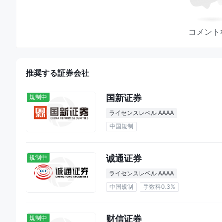
まで1‰
、5百万株を超える場合は
0.1‰
です。
口座開設手数料も注目に値します。A株の場合、個人は
4
コメント
料（信用取引および空売り）は、
1回あたり20人民元
です。
手数料率
規則と会社の方針によれば、手数料率は以下の通りです：
推奨する証券会社
A株およびファンド取引
の手数料率は、取引金額の上限が
ず、最低料金は
5人民元
です。
国新证券
規制中
B株取引
の手数料率は、取引金額の上限が
0.3%
であり、下
米ドル（上海）
および
5香港ドル（深セン）
です。
ライセンスレベル AAAA
ETF、LOF、NEEQ取引、およびクロスボーダー市場取
中国規制
コネクト）
も、取引金額の上限が
0.3%
であり、最低料金は
5
信用取引
の手数料率は、取引金額の上限が
0.3%
であり、
诚通证券
規制中
深セン市場の
転換社債取引
は、取引金額の上限が
0.1%
であ
ライセンスレベル AAAA
です。
中国規制
手数料0.3%
上場企業の株式、二板および上場廃止企業の株式
の手数料
元
です。
株式オプション取引
の手数料率は、契約あたり
20人民元
财信证券
規制中