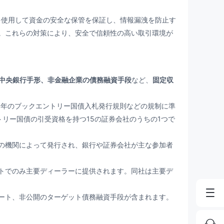
を使用して資金の安全な保管を保証し、情報漏洩を防止す
。これらの対策により、安全で信頼性の高い取引環境が
中央銀行手形、非金融企業の債務融資手段
など、
固定収
6年のブックエントリー国債入札発行規則などの規制に準
リー国債の引受資格を持つ15の証券会社のうちの1つで
の機関によって発行され、銀行や証券会社が主な参加者
。
トでのみ主要ディーラーに提供されます。同社は主要デ
ート、非公開のターゲット債務融資手段が含まれます。
券会社のうちの1つとして位置付けられています。
は、かつてJPモルガンとの合弁事業であり、包括的な投