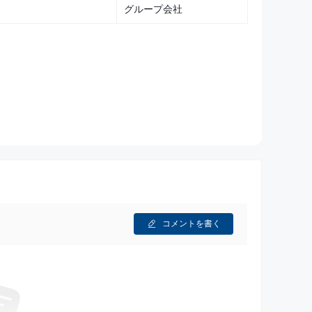
が望ましいです。
グループ会社
ndroid 4.0以上）と互換性があります。
ィ対策です。
および投資家に提供されるさまざまなサービスに対して一定の手数料
会社の方針に基づいて構成されています。
市場では、A株の登録手数料は
登録株式資本の0.1‰
で
‰から0.06‰
までの範囲で設定されています。上海市場と
で1‰
、5億株を超える場合は
0.1‰
で、上限は
300万人
‰
で、上限は
300万人民元
です。
照会サービス料
が年間
1,200人民元
、上海市場と深セン
コメントを書く
および買い戻し手数料は、償還または買い戻し金額の
料
は、全ての市場での取引金額の
0.01‰
です。非取引譲
人民元
です。担保登録手数料も同様の構造で、
500万株