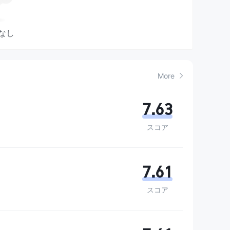
0人民元
、法人は
400人民元
かかります。証券の移転手数
なし
0.3%
であり、下限は会社の証券仲介業務の費用を下回ら
More
限は会社の証券仲介業務の費用を下回らず、最低料金は
1
7.63
スコア
引（上海-香港ストックコネクトおよび深セン-香港ストック
人民元
です。
最低料金は
5人民元
です。
7.61
り、他の債券取引は
0.02%
であり、最低料金は
1人民元
スコア
率は、取引金額の上限が
0.3%
であり、最低料金は
5人民
であり、下限は会社の証券仲介業務の費用を下回らずで