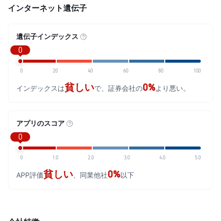
インターネット遺伝子
遺伝子インデックス
0
0
20
40
60
80
100
貧しい
0%
インデックスは
で、証券会社の
より悪い。
アプリのスコア
0
0
1.0
2.0
3.0
4.0
5.0
貧しい
0%
APP評価
、同業他社
以下