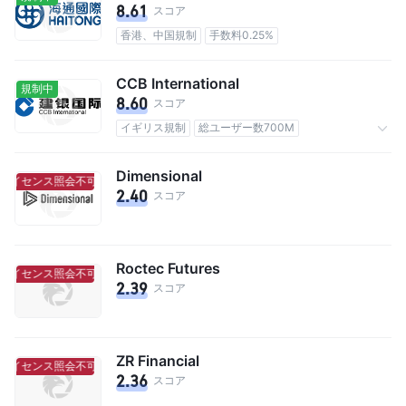
8.61
スコア
香港、中国規制
手数料0.25%
CCB International
規制中
8.60
スコア
イギリス規制
総ユーザー数700M
手数料0.25%
Dimensional
ライセンス照会不可
ライセンス照会不可
2.40
スコア
Roctec Futures
ライセンス照会不可
ライセンス照会不可
2.39
スコア
ZR Financial
ライセンス照会不可
ライセンス照会不可
2.36
スコア