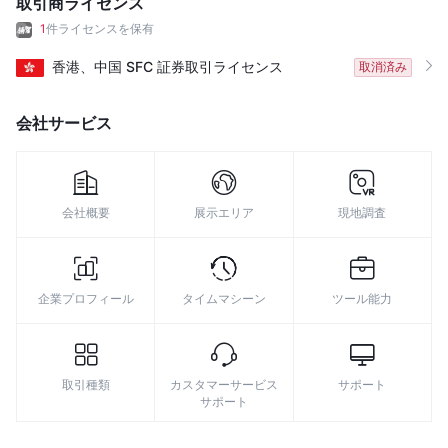
取引商ライセンス
8
1
件ライセンスを保有
9
香港、中国
SFC
証券取引ライセンス
取消済み
会社サービス
会社概要
展示エリア
現地調査
企業プロフィール
タイムマシーン
ツール能力
取引種類
カスタマーサービス
サポート
サポート