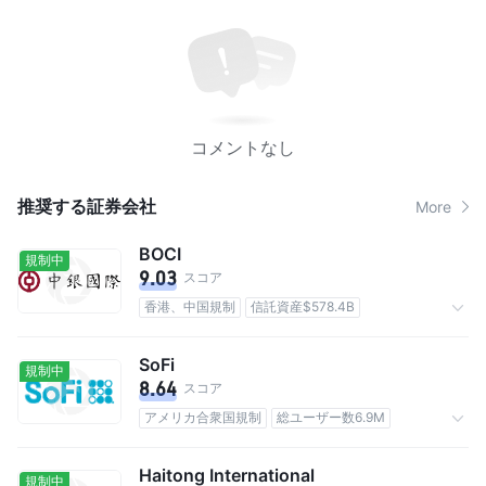
コメントなし
推奨する証券会社
More
BOCI
規制中
9.03
スコア
香港、中国規制
信託資産$578.4B
手数料なし
SoFi
規制中
8.64
スコア
アメリカ合衆国規制
総ユーザー数6.9M
手数料なし
Haitong International
規制中