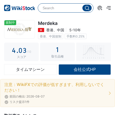
0
1
0
規制中
Merdeka
香港、中国
5-10年
2
1
香港、中国規制
手数料0.25%
3
2
1
4
.
0
3
/10
取引品種
5
1
4
スコア
6
2
5
タイムマシーン
会社公式HP
7
3
6
8
4
7
注意：WikiFXでの評価が低すぎます、利用しないでく
ださい！
9
5
8
前回の検出: 2026-08-07
6
9
リスク提示1件
7