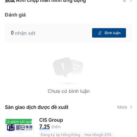
8
Đánh giá
0
nhận xét
Bình luận
Chưa có bình luận
Sàn giao dịch được đề xuất
More
CIS Group
Có giám sát quản lý
Có giám sát quản lý
7.25
Điểm
Đăng ký tại Hồng Kông
Hoa hồng0.25%