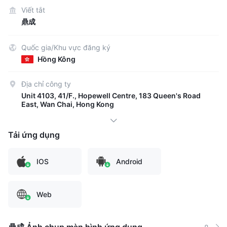
Viết tắt
鼎成
Quốc gia/Khu vực đăng ký
Hồng Kông
Địa chỉ công ty
Unit 4103, 41/F., Hopewell Centre, 183 Queen's Road
East, Wan Chai, Hong Kong
Tải ứng dụng
IOS
Android
Web
鼎成 Ảnh chụp màn hình ứng dụng