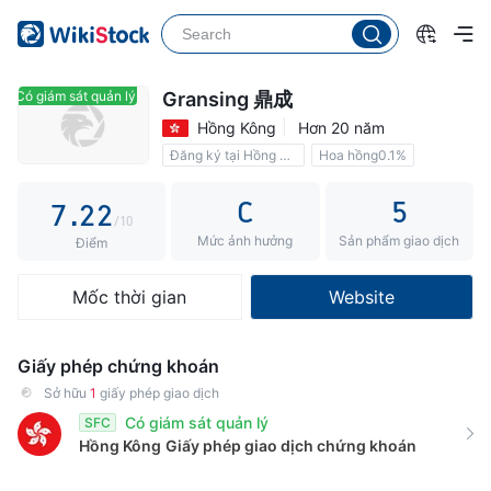
2
3
4
Có giám sát quản lý
Có giám sát quản lý
Gransing 鼎成
Hồng Kông
Hơn 20 năm
5
0
0
Đăng ký tại Hồng Kông
Hoa hồng0.1%
6
1
1
C
5
7
.
2
2
/10
Mức ảnh hưởng
Sản phẩm giao dịch
8
3
3
Điểm
9
4
4
Mốc thời gian
Website
5
5
6
6
Giấy phép chứng khoán
7
7
Sở hữu
1
giấy phép giao dịch
Có giám sát quản lý
SFC
8
8
Hồng Kông
Giấy phép giao dịch chứng khoán
9
9