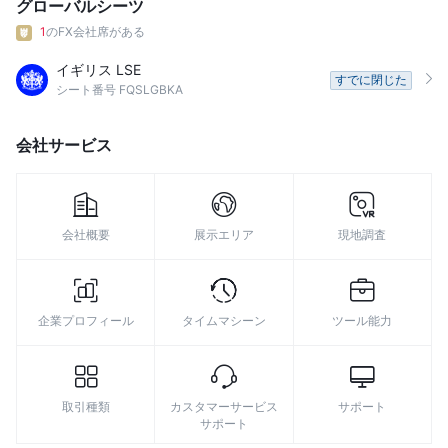
グローバルシーツ
9
1
のFX会社席がある
イギリス LSE
すでに閉じた
シート番号 FQSLGBKA
会社サービス
会社概要
展示エリア
現地調査
企業プロフィール
タイムマシーン
ツール能力
取引種類
カスタマーサービス
サポート
サポート