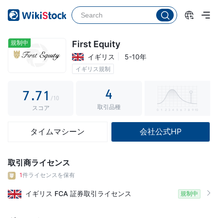
2
2
3
3
4
4
規制中
First Equity
イギリス
5-10年
5
5
イギリス規制
6
6
0
4
7
.
7
1
/10
取引品種
8
8
2
スコア
9
9
3
タイムマシーン
会社公式HP
4
5
取引商ライセンス
6
1
件ライセンスを保有
7
イギリス
FCA
証券取引ライセンス
規制中
8