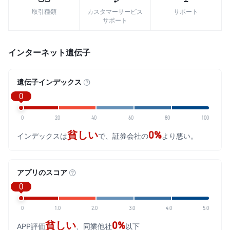
取引種類
カスタマーサービス
サポート
サポート
インターネット遺伝子
遺伝子インデックス
0
0
20
40
60
80
100
貧しい
0%
インデックスは
で、証券会社の
より悪い。
アプリのスコア
0
0
1.0
2.0
3.0
4.0
5.0
貧しい
0%
APP評価
、同業他社
以下