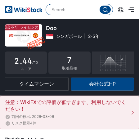
0
0
1
1
ス照会不可
ライセンス照会不可
Doo
シンガポール
2-5年
0
2
2
1
3
3
7
2
.
4
4
/10
取引品種
3
5
5
スコア
4
6
6
タイムマシーン
会社公式HP
5
7
7
6
8
8
注意：WikiFXでの評価が低すぎます、利用しないでく
ださい！
7
9
9
前回の検出: 2026-08-06
8
リスク提示4件
9