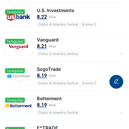
Totalnya 13M pengguna
Komisi 0
U.S. Investments
Teregulasi
8.22
Nilai
Diatur di Amerika Serikat
Komisi 0
Vanguard
Teregulasi
8.21
Nilai
Diatur di Amerika Serikat
Totalnya 50M pengguna
Komisi 0.25%
SogoTrade
Teregulasi
8.19
Nilai
Diatur di Amerika Serikat
Komisi 0
Betterment
Teregulasi
8.19
Nilai
Diatur di Amerika Serikat
Totalnya 800,000 pengguna
Komisi 0
E*TRADE