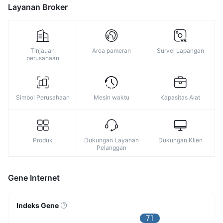
8
Layanan Broker
9
Tinjauan
Area pameran
Survei Lapangan
perusahaan
Simbol Perusahaan
Mesin waktu
Kapasitas Alat
Produk
Dukungan Layanan
Dukungan Klien
Pelanggan
Gene Internet
Indeks Gene
71