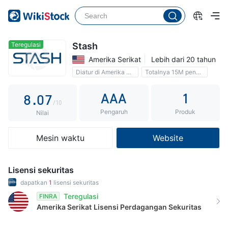
3
2
4
3
5
4
Teregulasi
Stash
Amerika Serikat
Lebih dari 20 tahun
6
5
Diatur di Amerika Serikat
Totalnya 15M pengguna
7
6
Komisi 0
AAA
1
8
.
0
7
/10
Pengaruh
Produk
9
1
8
Nilai
2
9
Mesin waktu
Website
3
4
Lisensi sekuritas
5
dapatkan
1
lisensi sekuritas
Teregulasi
FINRA
6
Amerika Serikat
Lisensi Perdagangan Sekuritas
7