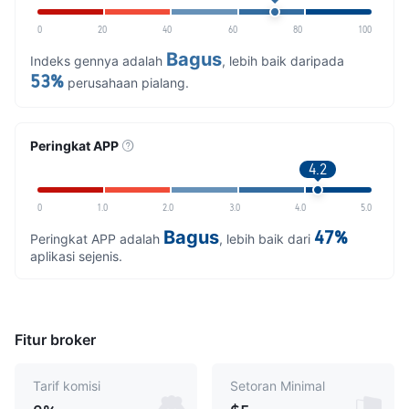
0
20
40
60
80
100
Bagus
Indeks gennya adalah
, lebih baik daripada
53%
perusahaan pialang.
Peringkat APP
4.2
0
1.0
2.0
3.0
4.0
5.0
Bagus
47%
Peringkat APP adalah
, lebih baik dari
aplikasi sejenis.
Fitur broker
Tarif komisi
Setoran Minimal