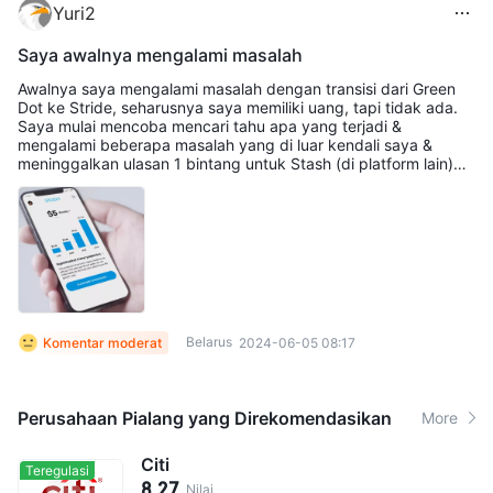
Yuri2
Saya awalnya mengalami masalah
Awalnya saya mengalami masalah dengan transisi dari Green
Dot ke Stride, seharusnya saya memiliki uang, tapi tidak ada.
Saya mulai mencoba mencari tahu apa yang terjadi &
mengalami beberapa masalah yang di luar kendali saya &
meninggalkan ulasan 1 bintang untuk Stash (di platform lain)
karena itu. Stash merespons & bertanya bagaimana mereka
bisa membantu. Saya mengirim email kepada mereka &
menjelaskan masalah yang saya hadapi, mereka meminta
maaf, tetapi kemudian mereka benar-benar memperbaiki
masalahnya, mengembalikan biaya, & sangat membantu.
Belarus
Komentar moderat
2024-06-05 08:17
Perusahaan Pialang yang Direkomendasikan
More
Citi
Teregulasi
8.27
Nilai