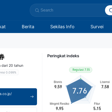
kat
Berita
Sekilas Info
Survei
券
Peringkat indeks
 dari 20 tahun
misi 0.099%
7.76
.co.jp/