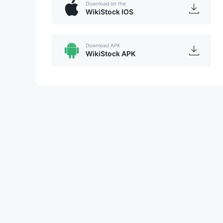
Download on the
WikiStock IOS
Download APK
WikiStock APK