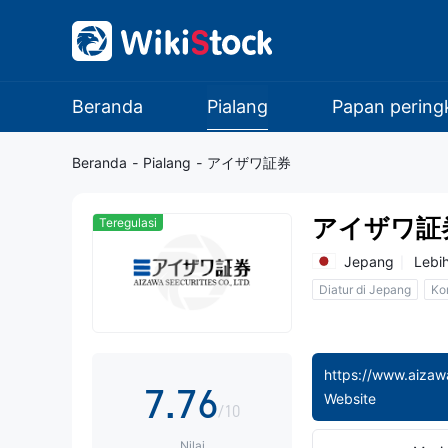
0
0
1
1
0
Beranda
Pialang
Papan pering
2
2
1
Beranda
-
Pialang
-
アイザワ証券
3
3
2
アイザワ証
Teregulasi
4
4
3
Jepang
Lebih
Diatur di Jepang
Ko
5
5
4
6
6
5
https://www.aizawa
7
.
7
6
Website
/10
Nilai