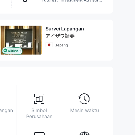
Service、Options、Stocks、
ETFs、Mutual Funds
Melampaui
75.78%
broker
Survei Lapangan
アイザワ証券
Area pameran
Statistik Pencarian
Periklanan
Indeks Media Sosial
Jepang
https://www.aizawa.co.jp/
東京都港区東新橋1-9-1 東京汐留ビルディ
ング
https://twitter.com/aizawa1918
pangan
Simbol
Mesin waktu
Perusahaan