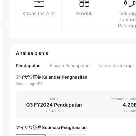
Kapasitas Alat
Produk
Dukung
Layan
Pelang
Analisa bisnis
Pendapatan
Rincian Pendapatan
Laporan laba rugi
アイザワ証券 Kalender Penghasilan
Mata uang: JPY
Siklus
Pendapatan(seti
Q3 FY2024 Pendapatan
4.20
2024/01/29
+23.34
アイザワ証券 Estimasi Penghasilan