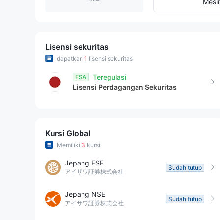
8
8
7
Mesi
9
9
8
9
Lisensi sekuritas
dapatkan
1
lisensi sekuritas
Teregulasi
FSA
Lisensi Perdagangan Sekuritas
Kursi Global
Memiliki
3
kursi
Jepang FSE
Sudah tutup
アイザワ証券株式会社
Jepang NSE
Sudah tutup
アイザワ証券株式会社