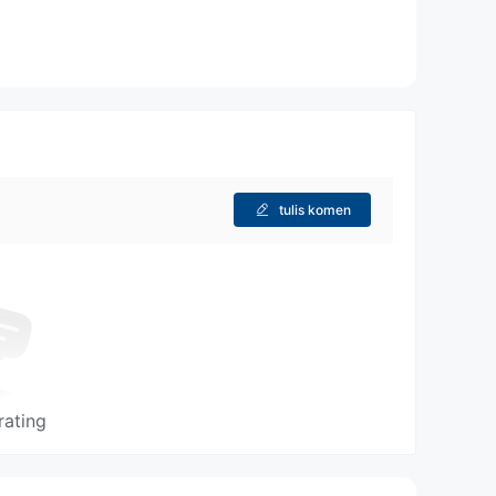
tulis komen
rating