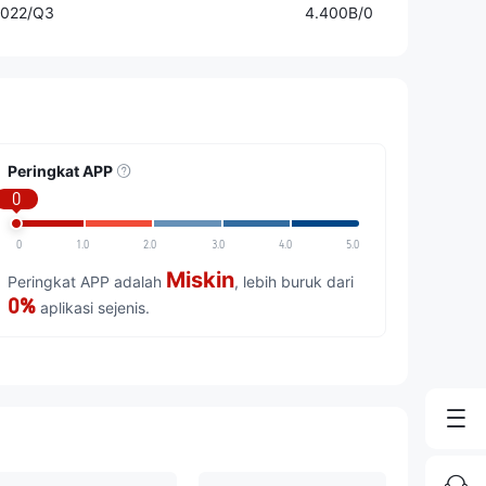
022/Q3
4.400B/0
Peringkat APP
0
0
1.0
2.0
3.0
4.0
5.0
Miskin
Peringkat APP adalah
, lebih buruk dari
0%
aplikasi sejenis.