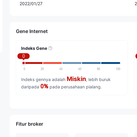
2022/01/27
2
Gene Internet
Indeks Gene
0
0
20
40
60
80
100
Miskin
Indeks gennya adalah
, lebih buruk
0%
daripada
pada perusahaan pialang.
Fitur broker