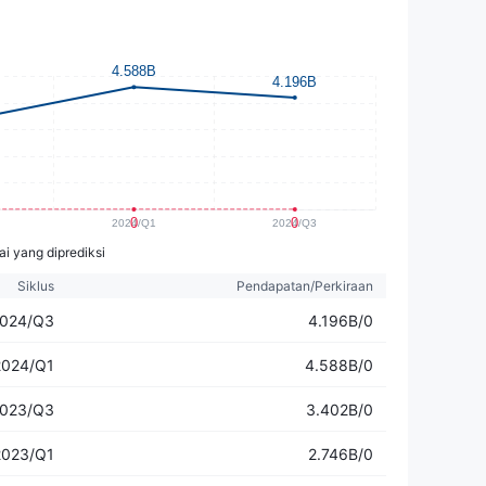
ai yang diprediksi
Siklus
Pendapatan/Perkiraan
024/Q3
4.196B/0
2024/Q1
4.588B/0
023/Q3
3.402B/0
2023/Q1
2.746B/0