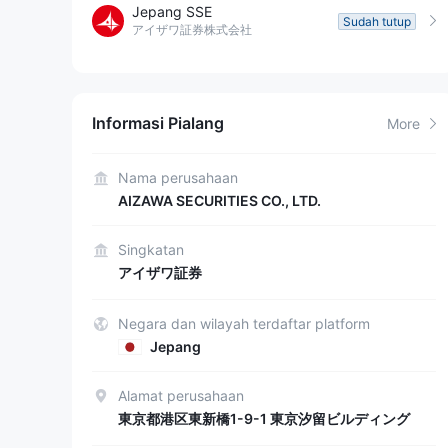
Jepang SSE
Sudah tutup
アイザワ証券株式会社
Informasi Pialang
More
Nama perusahaan
AIZAWA SECURITIES CO., LTD.
Singkatan
アイザワ証券
Negara dan wilayah terdaftar platform
Jepang
Alamat perusahaan
東京都港区東新橋1-9-1 東京汐留ビルディング