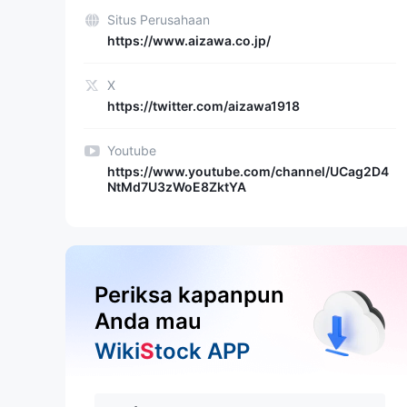
Situs Perusahaan
https://www.aizawa.co.jp/
X
https://twitter.com/aizawa1918
Youtube
https://www.youtube.com/channel/UCag2D4
NtMd7U3zWoE8ZktYA
Periksa kapanpun
Anda mau
Wiki
S
tock APP