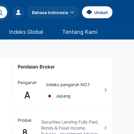
Bahasa Indonesia
Unduh
Indeks Global
Tentang Kami
Penilaian Broker
Pengaruh
Indeks pengaruh NO.1
A
Jepang
Produk
Securities Lending Fully Paid、
Bonds & Fixed Income、
8
Futures、Investment Advisory