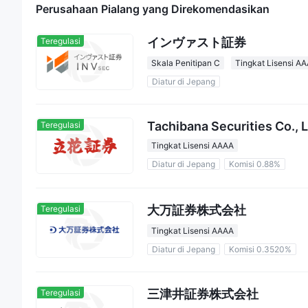
Perusahaan Pialang yang Direkomendasikan
インヴァスト証券
Teregulasi
Skala Penitipan C
Tingkat Lisensi A
Diatur di Jepang
Tachibana Securities Co., L
Teregulasi
Tingkat Lisensi AAAA
Diatur di Jepang
Komisi 0.88%
大万証券株式会社
Teregulasi
Tingkat Lisensi AAAA
Diatur di Jepang
Komisi 0.3520%
三津井証券株式会社
Teregulasi