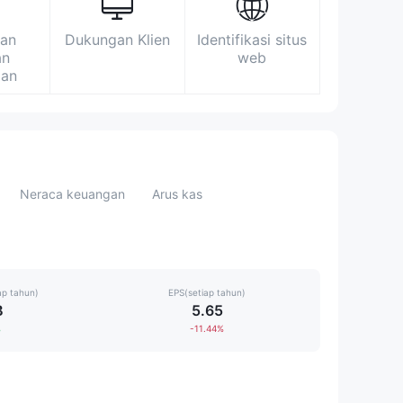
an
Dukungan Klien
Identifikasi situs
an
web
gan
Neraca keuangan
Arus kas
ap tahun)
EPS(setiap tahun)
B
5.65
%
-11.44%