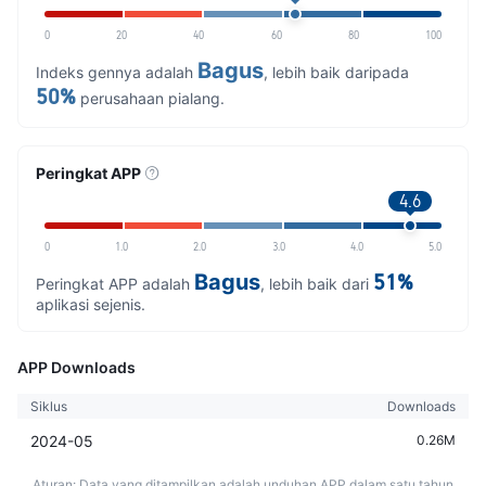
0
20
40
60
80
100
Bagus
Indeks gennya adalah
, lebih baik daripada
50%
perusahaan pialang.
Peringkat APP
4.6
0
1.0
2.0
3.0
4.0
5.0
Bagus
51%
Peringkat APP adalah
, lebih baik dari
aplikasi sejenis.
APP Downloads
Siklus
Downloads
2024-05
0.26M
Aturan: Data yang ditampilkan adalah unduhan APP dalam satu tahun