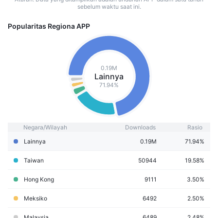
sebelum waktu saat ini.
Popularitas Regiona APP
0.19M
Lainnya
71.94%
Negara/Wilayah
Downloads
Rasio
Lainnya
0.19M
71.94%
Taiwan
50944
19.58%
Hong Kong
9111
3.50%
Meksiko
6492
2.50%
Malaysia
6489
2.48%