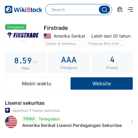
3
0
4
4
1
5
5
2
6
Teregulasi
Firstrade
Amerika Serikat
Lebih dari 20 tahun
6
3
7
Diatur di Amerika Serikat
Totalnya 600,000 pengguna
7
4
8
Komisi 0
AAA
4
8
.
5
9
/10
Pengaruh
Produk
9
6
Nilai
7
Mesin waktu
Website
8
9
Lisensi sekuritas
dapatkan
1
lisensi sekuritas
Teregulasi
FINRA
Amerika Serikat
Lisensi Perdagangan Sekuritas