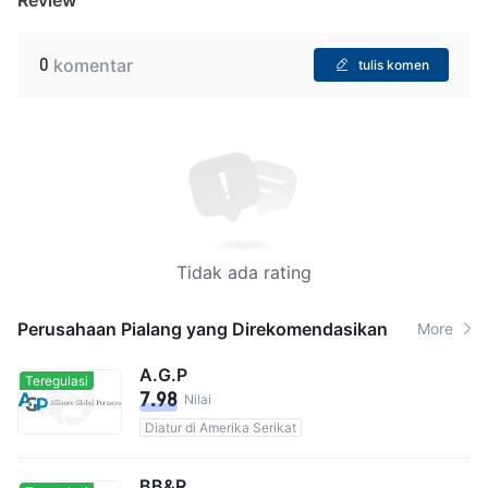
0
komentar
tulis komen
Tidak ada rating
Perusahaan Pialang yang Direkomendasikan
More
A.G.P
Teregulasi
7.98
Nilai
Diatur di Amerika Serikat
BB&R