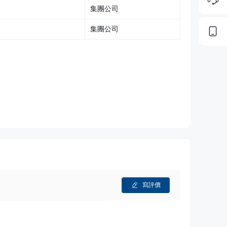
集團公司
許可證，增加了額外的可靠性。受監管意味著它需要遵守外部
集團公司
Street進行交易。
經紀人的更全面的了解，或在有聲譽的網站和論壇上尋找
全措施的任何信息。
的股票。
組合的一部分。
方在特定日期之前以指定價格買入或賣出基礎資產的權利，但不
的重要組成部分。
寫評價
品。
資產的協議。
易所上市的股票中進行交易。