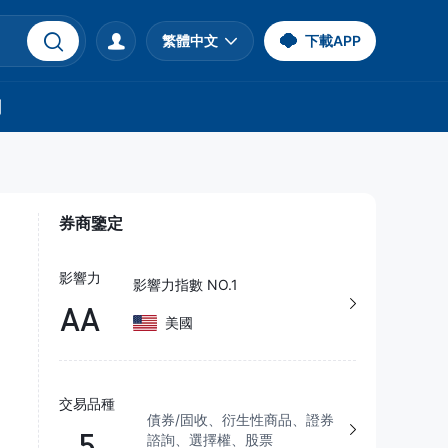
繁體中文
下載APP
們
券商鑒定
影響力
影響力指數 NO.1
AA
美國
交易品種
債券/固收、衍生性商品、證券
5
諮詢、選擇權、股票