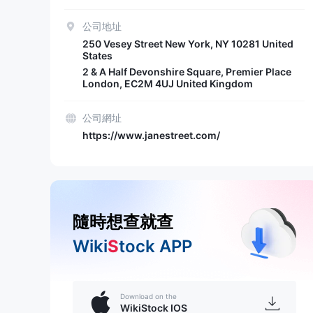
公司地址
250 Vesey Street New York, NY 10281 United
States
2 & A Half Devonshire Square, Premier Place
London, EC2M 4UJ United Kingdom
公司網址
https://www.janestreet.com/
隨時想查就查
Wiki
S
tock APP
Download on the
WikiStock IOS