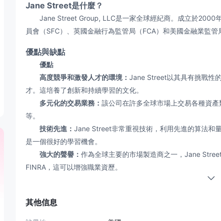
Jane Street是什麼？
Jane Street Group, LLC是一家全球經紀商。成立
員會（SFC）、英國金融行為監管局（FCA）和美國金融業監管
優點與缺點
優點
高度競爭和激發人才的環境：
Jane Street以其具有
才。這培養了創新和持續學習的文化。
多元化的交易業務：
該公司在許多全球市場上交易各種資產
等。
技術先進：
Jane Street非常重視技術，利用先進的
是一個很好的學習機會。
強大的聲譽：
作為全球主要的市場製造商之一，Jane Str
FINRA，這可以增強職業資歷。
跨洲官方分支機構
：Jane Street在紐約、倫敦、香
的全球存在感。
其他信息
缺點
陡峭的學習曲線：
專有交易的複雜性加上高期望值，可能使