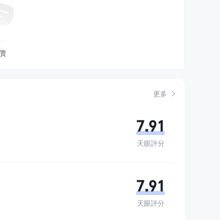
用於即時查詢。
a@janestreet.com)
和贊助查詢
(sponsorship-
價
的電子郵件地址。
、阿姆斯特丹和新加坡等主要金融中心設有辦事處。詳細地址可在
com/contact-us/
。
更多
發展並對金融和技術充滿熱情的個人。它提供了卓越的專業成
7.91
激烈的環境中蓬勃發展。
天眼評分
7.91
ne Street受到良好的監管，因此比非監管的經紀人更
天眼評分