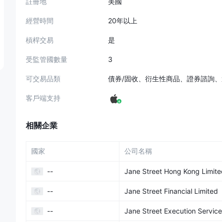
註冊地
美國
監管狀態
經營時間
20年以上
監管視野：
槓桿交易
是
香港證券及期貨事務監察委員會（SFC）
：
監管狀態
：受監管
受監管國數量
3
許可證類型
：證券和期貨市場監管機構
可交易品類
債券/固收、衍生性商品、證券諮詢
許可證號碼
：BAL548
英國金融行為監管局（FCA）
：
客戶端支持
監管狀態
：受監管
許可證類型
：金融服務業監管機構
相關企業
許可證號碼
：486546
美國金融業監管局（FINRA）
：
國家
公司名稱
監管狀態
：受監管
--
Jane Street Hong Kong Limite
許可證類型
：經紀公司和交易市場的自律組織
許可證號碼
：CRD#: 103782/SEC#: 8-52275
--
Jane Street Financial Limited
美國FINRA的另一個許可證
：
--
Jane Street Execution Service
監管狀態
：受監管