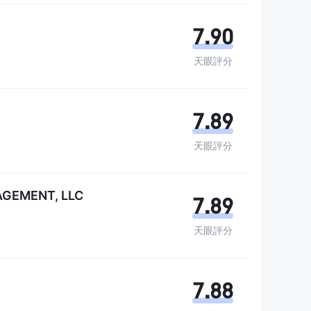
各種金融產品的交易，包括股票、債券、期權、ETF、商品、
7.90
天眼評分
加坡設有辦事處。
7.89
適合所有交易者或投資者。請確保您了解所涉風險，並
會有所變動。
天眼評分
GEMENT, LLC
7.89
天眼評分
7.88