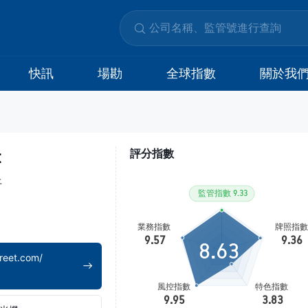
快訊
場勘
全球指數
關於我
t
評分指數
上
8.63
reet.com/