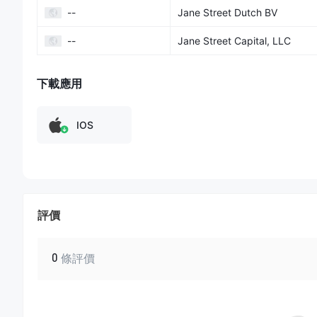
許可證類型
：經紀公司和交易市場的自律組織
--
Jane Street Dutch BV
許可證號碼
：CRD#: 167280/SEC#: 8-69254
Jane Street受到三個不同機構的監管，並持有四個監管
--
Jane Street Capital, LLC
機構制定的運營規則。在這種情況下，用戶可以更加放心地與Jane 
用戶反饋：
用戶應該查看其他客戶的評論和反饋，以獲得對
下載應用
評論。
安全措施：
到目前為止，我們還沒有找到關於該經紀人的安
IOS
可交易證券
Jane Street提供一定範圍的金融產品。這些包括：
股票
：Jane Street參與全球股票市場，交易不同行業公司
債券
：包括政府和企業債券在內，是Jane Street的產品
評價
期權
：Jane Street在期權市場活躍，交易合約賦予買
具有責任。
交易所交易基金（ETF）
：ETF是Jane Street交易活動
0
條評價
商品
：Jane Street交易各種商品，包括金屬、能源和農產
期貨
：期貨合約是在未來日期以當天確定的價格買入或賣出
股票
：作為其股票交易的一部分，Jane Street在全球交