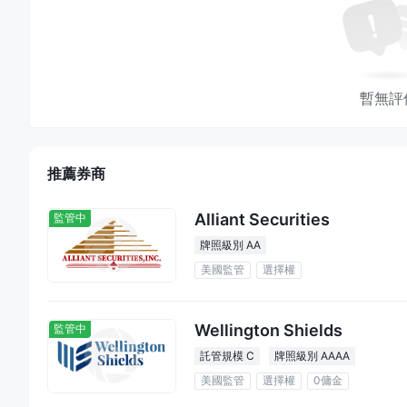
客戶支援
電話：
Jane Street有一個電話號碼
(+1 646 759 6000)
可
電子郵件支援
：媒體查詢提供了特定的電子郵件地址
(medi
暫無評
inquiries@janestreet.com)
。然而，沒有專門為客戶支援設置
實體辦公室訪問
：Jane Street在紐約、倫敦、香港
官方聯繫頁面上通過以下鏈接找到：
https://www.janestreet.
推薦券商
結論
Jane Street非常適合在快節奏、思維挑戰的環境中蓬勃
Alliant Securities
監管中
長和財務回報的機會，但需要高度的承諾和適應能力才能在競爭
牌照級別 AA
常見問題（FAQ）
美國監管
選擇權
問題：Jane Street是否受到監管？
答案：是的，它受到SFC、FCA和FINRA的監管。
Wellington Shields
監管中
問題：我的資金在Jane Street上安全嗎？
託管規模 C
牌照級別 AAAA
答案：是的，相對而言是安全的。雖然它並非100%安全，但Ja
美國監管
選擇權
0傭金
能確保安全性。