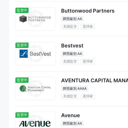
問題：Jane Street做什麼？
答案：Jane Street是一家全球專營交易公司，專門從事
Buttonwood Partners
監管中
期貨、股票等。
牌照級別 AA
問題：Jane Street的辦事處位於哪裡？
美國監管
選擇權
答案：Jane Street在紐約、倫敦、香港、阿姆斯特丹和新
風險警告
Bestvest
監管中
網上交易涉及重大風險，您可能會損失所有投資的資本。它不
牌照級別 AA
注意由於公司服務和政策的不斷更新，本評論中提供的信息可能
美國監管
選擇權
AVENTURA CAPITAL MANA
監管中
牌照級別 AAAA
美國監管
選擇權
Avenue
監管中
牌照級別 AA