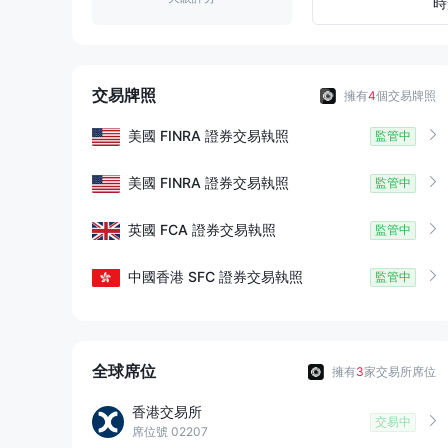
9
7
4
時
8
5
9
6
交易牌照
擁有
4
個交易牌照
7
美國
FINRA
證券交易執照
監管中
8
美國
FINRA
證券交易執照
監管中
9
英國
FCA
證券交易執照
監管中
中國香港
SFC
證券交易執照
監管中
全球席位
擁有
3
家交易所席位
香港交易所
交易中
席位號 02207