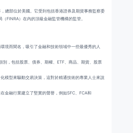
於2000年，總部位於美國。它受到包括香港證券及期貨事務監察委
局（FINRA）在內的頂級金融監管機構的監管。
挑戰性的環境而聞名，吸引了金融和技術領域中一些最優秀的人
類別，包括股票、債券、期權、ETF、商品、期貨、股票
算法和量化模型來驅動交易決策，這對於精通技術的專業人士來說
eet在金融行業建立了堅實的聲譽，例如SFC、FCA和
港、阿姆斯特丹和新加坡等主要金融中心設有辦事處，展示了強大
新員工的初始期間特別具有挑戰性。