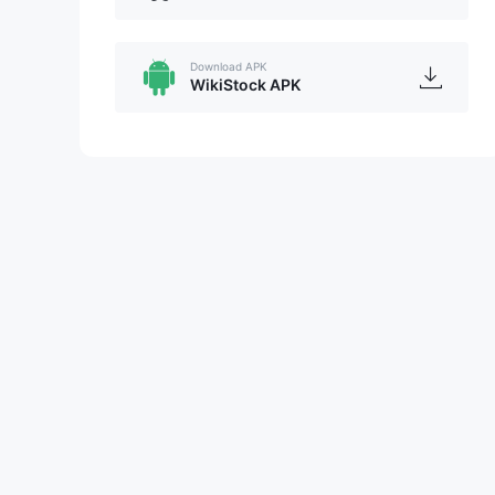
Download APK
WikiStock APK