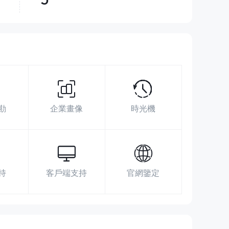
超越了
88.35%
交易商
展業區域
搜索數據
廣告投放
社媒指數
https://www.janestreet.com/
勘
企業畫像
時光機
250 Vesey Street New York, NY 10281
United States
持
客戶端支持
官網鑒定