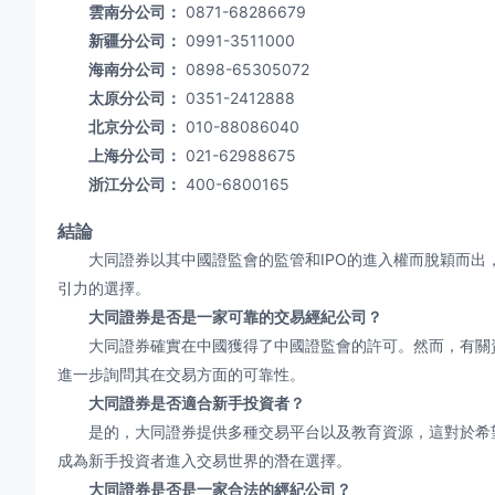
雲南分公司：
0871-68286679
新疆分公司：
0991-3511000
海南分公司：
0898-65305072
太原分公司：
0351-2412888
北京分公司：
010-88086040
上海分公司：
021-62988675
浙江分公司：
400-6800165
結論
大同證券以其中國證監會的監管和IPO的進入權而脫穎而出
引力的選擇。
大同證券是否是一家可靠的交易經紀公司？
大同證券確實在中國獲得了中國證監會的許可。然而，有關資
進一步詢問其在交易方面的可靠性。
大同證券是否適合新手投資者？
是的，大同證券提供多種交易平台以及教育資源，這對於希望
成為新手投資者進入交易世界的潛在選擇。
大同證券是否是一家合法的經紀公司？