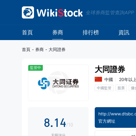
0
全球券商監管查詢APP
1
2
首頁
券商
排行榜
資訊
3
首頁
-
券商
-
大同證券
4
0
大同證券
監管中
5
1
中國
20年以
中國監管
股票
傭
6
2
7
0
3
http://www.dtsbc.
8
.
1
4
官方網址
/10
天眼評分