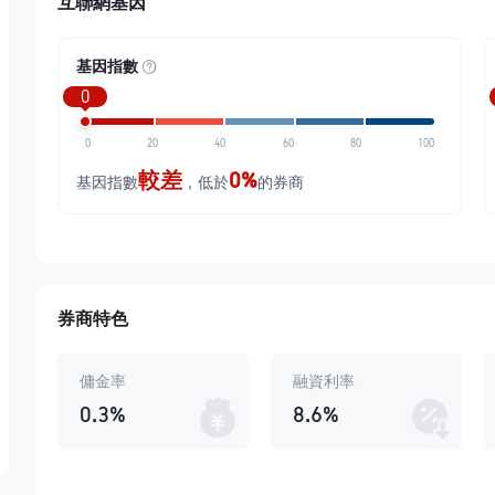
互聯網基因
基因指數
0
0
20
40
60
80
100
較差
0%
基因指數
，低於
的券商
券商特色
傭金率
融資利率
0.3%
8.6%