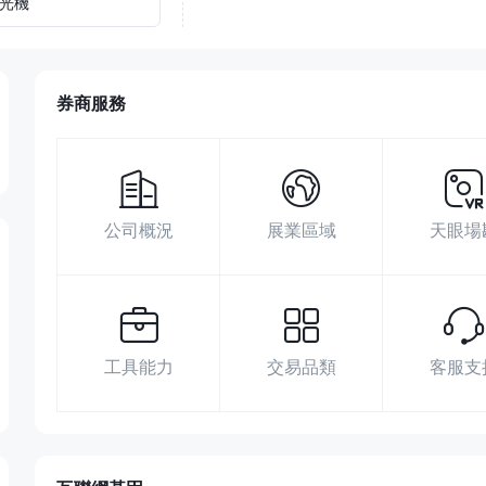
光機
券商服務
公司概況
展業區域
天眼場
工具能力
交易品類
客服支