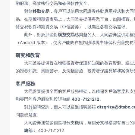
融服務、高效執行交易和確保軟件安全。
對於
移動交易
，客戶可以使用大同證券移動應用程式和大同
易。在期權和期貨市場上，大同證券提供專業平台，如期權寶、
貨交易軟件和期貨交易（中信證券），以滿足各種交易需求。
此外，對於那些對
模擬交易
感興趣的人，大同證券提供期權
（Android 版本），使客戶能夠在無風險環境中練習和完善交易
研究和教育
大同證券提供旨在增強投資者保護和知識的教育資源。這些
的證券知識、風險警示、反洗錢措施、投資者保護見解和案例研
客戶服務
大同證券提供全面的客戶服務框架，以確保客戶滿意度和支持
和專門的客戶服務和投訴熱線
400-7121212
。
對於招聘查詢，個人可以通過招聘郵箱
dtzqrlzy@dtsbc.c
問題或疑慮。
大同證券運營多個區域分支機構，每個分支機構都有自己的
總部：
400-7121212