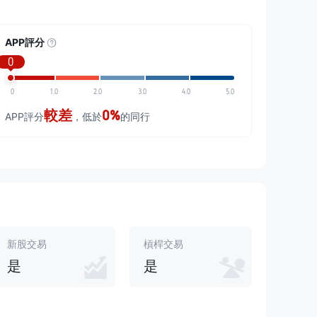
APP評分
0
0
1.0
2.0
3.0
4.0
5.0
較差
0%
APP評分
，低於
的同行
新股交易
槓桿交易
是
是