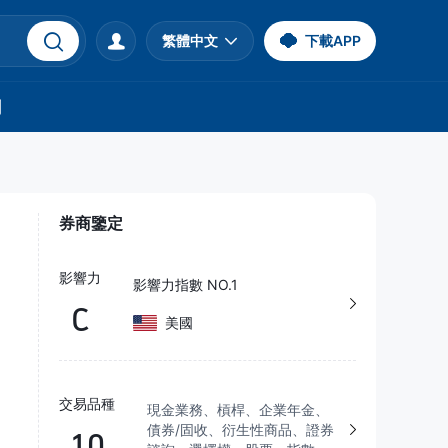
繁體中文
下載APP
們
券商鑒定
影響力
影響力指數 NO.1
C
美國
交易品種
現金業務、槓桿、企業年金、
債券/固收、衍生性商品、證券
10