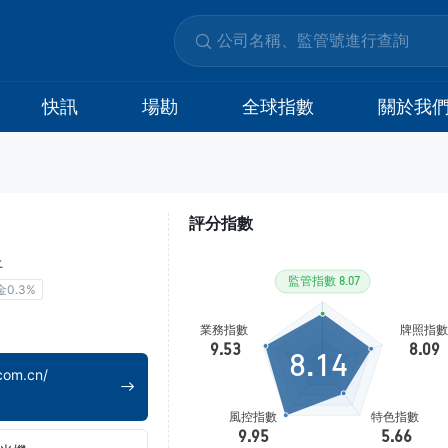
快訊
場勘
全球指數
關於我
評分指數
上
金0.3%
8.14
com.cn/