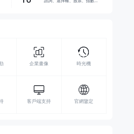
諮詢、選擇權、股票、指數型
基金、共同基金
超越了
30.29%
交易商
展業區域
搜索數據
廣告投放
社媒指數
http://www.dtsbc.com.cn/
勘
企業畫像
時光機
山西省太原市小店区长治路111号12、13层
持
客戶端支持
官網鑒定