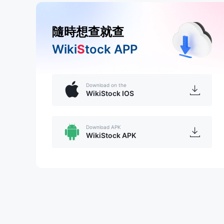
隨時想查就查
Wiki
S
tock APP
Download on the
WikiStock IOS
Download APK
WikiStock APK