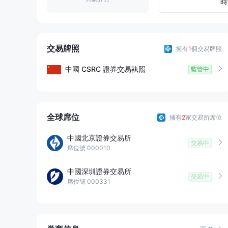
9
2
5
時
3
6
4
7
交易牌照
擁有
1
個交易牌照
5
8
中國
CSRC
證券交易執照
監管中
6
9
7
全球席位
擁有
2
家交易所席位
中國北京證券交易所
8
交易中
席位號 000010
9
中國深圳證券交易所
交易中
席位號 000331